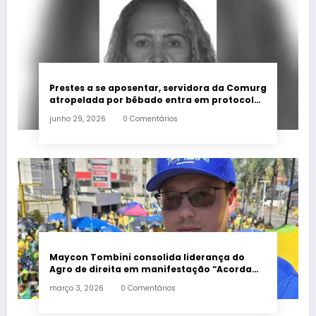
Prestes a se aposentar, servidora da Comurg
atropelada por bêbado entra em protocolo
de morte encefálica
junho 29, 2026
0 Comentários
Maycon Tombini consolida liderança do
Agro de direita em manifestação “Acorda
Brasil” em Goiânia
março 3, 2026
0 Comentários