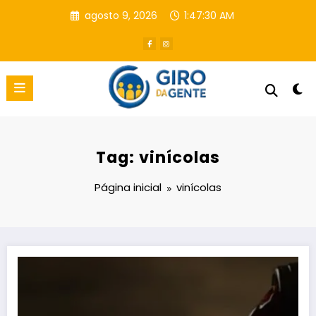
Pular
agosto 9, 2026
1:47:31 AM
para
o
conteúdo
Tag: vinícolas
Página inicial
vinícolas