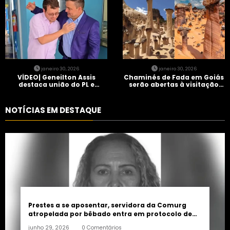
janeiro 30, 2026
janeiro 30, 2026
VÍDEO| Geneilton Assis
Chaminés de Fada em Goiás
destaca união do PL e
serão abertas à visitação
consolidação de apoio a
controlada
Maycon Tombini em Jataí
NOTÍCIAS EM DESTAQUE
Prestes a se aposentar, servidora da Comurg
atropelada por bêbado entra em protocolo de
morte encefálica
junho 29, 2026
0 Comentários