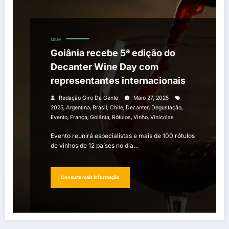
MÍDIA
Goiânia recebe 5ª edição do
Decanter Wine Day com
representantes internacionais
Redação Giro Da Gente
Maio 27, 2025
,
,
,
,
,
,
2025
Argentina
Brasil
Chile
Decanter
Degustação
,
,
,
,
,
Evento
França
Goiânia
Rótulos
Vinho
Vinícolas
Evento reunirá especialistas e mais de 100 rótulos
de vinhos de 12 países no dia…
Consulte mais informação