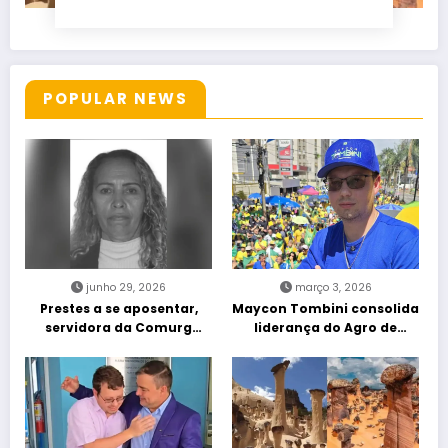
POPULAR NEWS
junho 29, 2026
março 3, 2026
Prestes a se aposentar,
Maycon Tombini consolida
servidora da Comurg
liderança do Agro de
atropelada por bêbado
direita em manifestação
entra em protocolo de
“Acorda Brasil” em Goiânia
morte encefálica