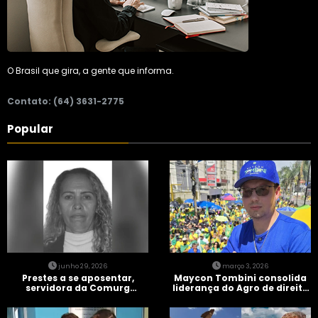
O Brasil que gira, a gente que informa.
Contato: (64) 3631-2775
Popular
junho 29, 2026
março 3, 2026
Prestes a se aposentar,
Maycon Tombini consolida
servidora da Comurg
liderança do Agro de direita
atropelada por bêbado
em manifestação “Acorda
entra em protocolo de
Brasil” em Goiânia
morte encefálica