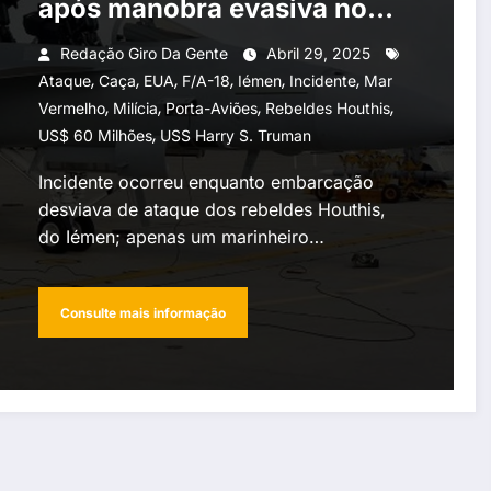
após manobra evasiva no
Mar Vermelho
Redação Giro Da Gente
Abril 29, 2025
,
,
,
,
,
,
Ataque
Caça
EUA
F/A-18
Iémen
Incidente
Mar
,
,
,
,
Vermelho
Milícia
Porta-Aviões
Rebeldes Houthis
,
US$ 60 Milhões
USS Harry S. Truman
Incidente ocorreu enquanto embarcação
desviava de ataque dos rebeldes Houthis,
do Iémen; apenas um marinheiro…
Consulte mais informação