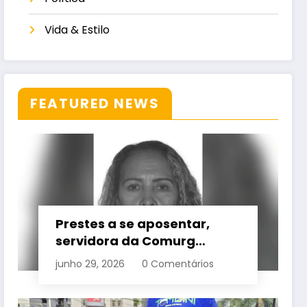
Vida & Estilo
FEATURED NEWS
Prestes a se aposentar,
servidora da Comurg
atropelada por bêbado
junho 29, 2026
0 Comentários
entra em protocolo de
morte encefálica