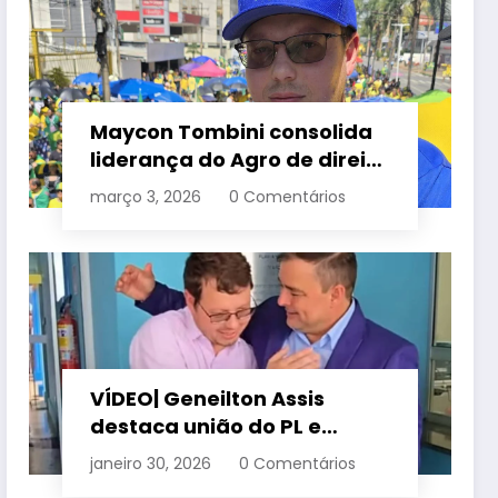
Maycon Tombini consolida
liderança do Agro de direita
em manifestação “Acorda
março 3, 2026
0 Comentários
Brasil” em Goiânia
VÍDEO| Geneilton Assis
destaca união do PL e
consolidação de apoio a
janeiro 30, 2026
0 Comentários
Maycon Tombini em Jataí