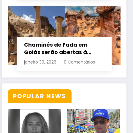
Chaminés de Fada em
Goiás serão abertas à
visitação controlada
janeiro 30, 2026
0 Comentários
POPULAR NEWS