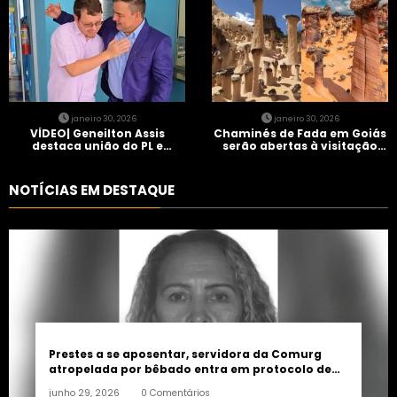
janeiro 30, 2026
janeiro 30, 2026
VÍDEO| Geneilton Assis
Chaminés de Fada em Goiás
destaca união do PL e
serão abertas à visitação
consolidação de apoio a
controlada
Maycon Tombini em Jataí
NOTÍCIAS EM DESTAQUE
Prestes a se aposentar, servidora da Comurg
atropelada por bêbado entra em protocolo de
morte encefálica
junho 29, 2026
0 Comentários