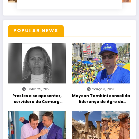
POPULAR NEWS
junho 29, 2026
março 3, 2026
Prestes a se aposentar,
Maycon Tombini consolida
servidora da Comurg
liderança do Agro de
atropelada por bêbado
direita em manifestação
entra em protocolo de
“Acorda Brasil” em Goiânia
morte encefálica