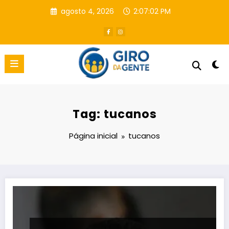
Pular
agosto 4, 2026
2:07:03 PM
para
o
conteúdo
Tag: tucanos
Página inicial
tucanos