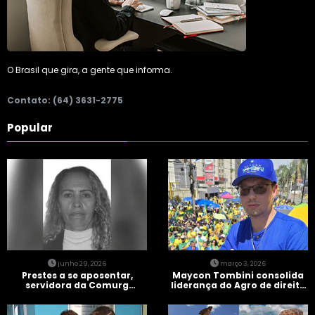
O Brasil que gira, a gente que informa.
Contato: (64) 3631-2775
Popular
junho 29, 2026
março 3, 2026
Prestes a se aposentar,
Maycon Tombini consolida
servidora da Comurg
liderança do Agro de direita
atropelada por bêbado
em manifestação “Acorda
entra em protocolo de
Brasil” em Goiânia
morte encefálica