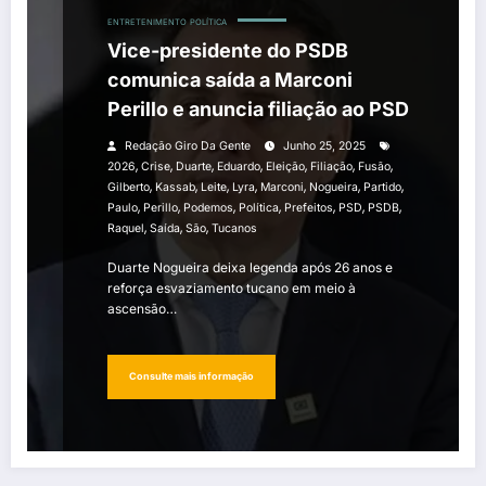
ENTRETENIMENTO
POLÍTICA
Vice-presidente do PSDB
comunica saída a Marconi
Perillo e anuncia filiação ao PSD
Redação Giro Da Gente
Junho 25, 2025
,
,
,
,
,
,
,
2026
Crise
Duarte
Eduardo
Eleição
Filiação
Fusão
,
,
,
,
,
,
,
Gilberto
Kassab
Leite
Lyra
Marconi
Nogueira
Partido
,
,
,
,
,
,
,
Paulo
Perillo
Podemos
Política
Prefeitos
PSD
PSDB
,
,
,
Raquel
Saída
São
Tucanos
Duarte Nogueira deixa legenda após 26 anos e
reforça esvaziamento tucano em meio à
ascensão…
Consulte mais informação