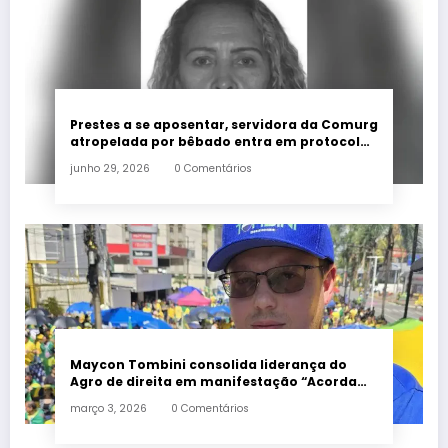
Prestes a se aposentar, servidora da Comurg
atropelada por bêbado entra em protocolo
de morte encefálica
junho 29, 2026
0 Comentários
Maycon Tombini consolida liderança do
Agro de direita em manifestação “Acorda
Brasil” em Goiânia
março 3, 2026
0 Comentários