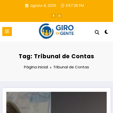
Pular
agosto 8, 2026
5:57:27 PM
para
o
conteúdo
Tag: Tribunal de Contas
Página inicial
Tribunal de Contas