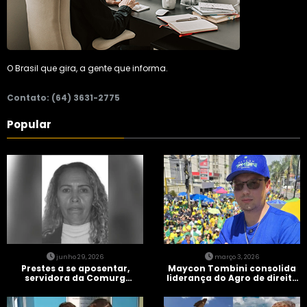
O Brasil que gira, a gente que informa.
Contato: (64) 3631-2775
Popular
junho 29, 2026
março 3, 2026
Prestes a se aposentar,
Maycon Tombini consolida
servidora da Comurg
liderança do Agro de direita
atropelada por bêbado
em manifestação “Acorda
entra em protocolo de
Brasil” em Goiânia
morte encefálica