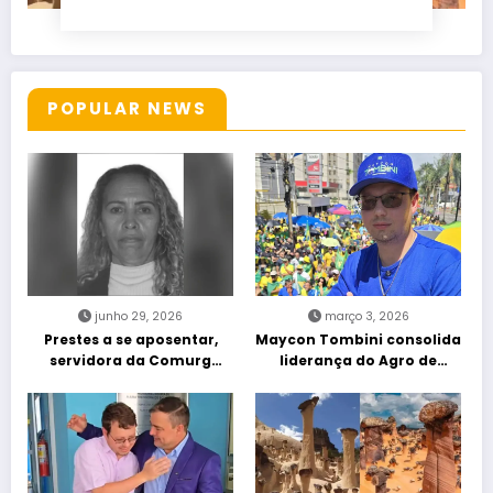
POPULAR NEWS
junho 29, 2026
março 3, 2026
Prestes a se aposentar,
Maycon Tombini consolida
servidora da Comurg
liderança do Agro de
atropelada por bêbado
direita em manifestação
entra em protocolo de
“Acorda Brasil” em Goiânia
morte encefálica