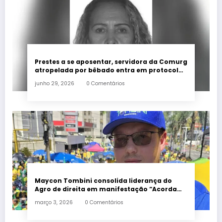
Prestes a se aposentar, servidora da Comurg
atropelada por bêbado entra em protocolo
de morte encefálica
junho 29, 2026
0 Comentários
Maycon Tombini consolida liderança do
Agro de direita em manifestação “Acorda
Brasil” em Goiânia
março 3, 2026
0 Comentários