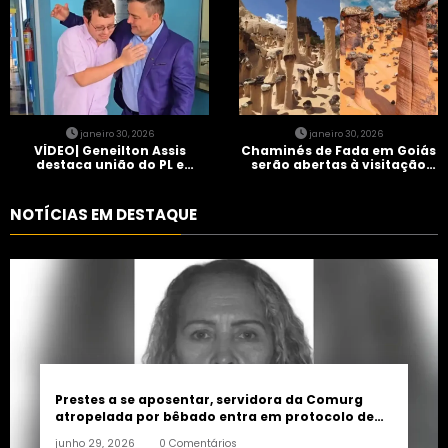
janeiro 30, 2026
janeiro 30, 2026
VÍDEO| Geneilton Assis
Chaminés de Fada em Goiás
destaca união do PL e
serão abertas à visitação
consolidação de apoio a
controlada
Maycon Tombini em Jataí
NOTÍCIAS EM DESTAQUE
Prestes a se aposentar, servidora da Comurg
atropelada por bêbado entra em protocolo de
morte encefálica
junho 29, 2026
0 Comentários