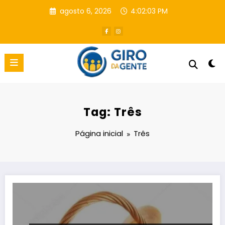
Pular
agosto 6, 2026
4:02:04 PM
para
o
conteúdo
Tag: Três
Página inicial
Três