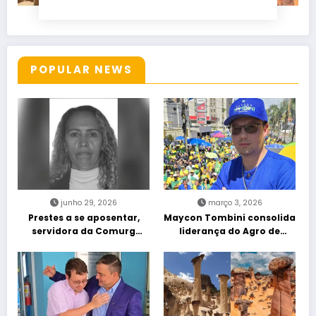
POPULAR NEWS
junho 29, 2026
março 3, 2026
Prestes a se aposentar,
Maycon Tombini consolida
servidora da Comurg
liderança do Agro de
atropelada por bêbado
direita em manifestação
entra em protocolo de
“Acorda Brasil” em Goiânia
morte encefálica