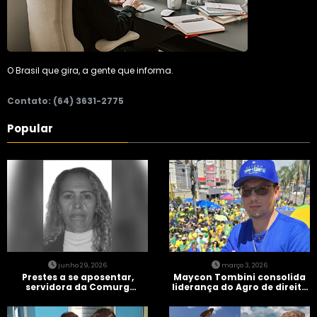
O Brasil que gira, a gente que informa.
Contato: (64) 3631-2775
Popular
junho 29, 2026
março 3, 2026
Prestes a se aposentar,
Maycon Tombini consolida
servidora da Comurg
liderança do Agro de direita
atropelada por bêbado
em manifestação “Acorda
entra em protocolo de
Brasil” em Goiânia
morte encefálica