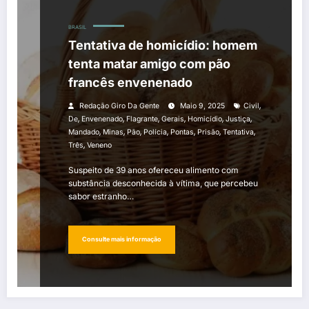
BRASIL
Tentativa de homicídio: homem
tenta matar amigo com pão
francês envenenado
,
Redação Giro Da Gente
Maio 9, 2025
Civil
,
,
,
,
,
,
De
Envenenado
Flagrante
Gerais
Homicídio
Justiça
,
,
,
,
,
,
,
Mandado
Minas
Pão
Polícia
Pontas
Prisão
Tentativa
,
Três
Veneno
Suspeito de 39 anos ofereceu alimento com
substância desconhecida à vítima, que percebeu
sabor estranho…
Consulte mais informação