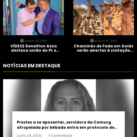
janeiro 30, 2026
janeiro 30, 2026
VÍDEO| Geneilton Assis
Chaminés de Fada em Goiás
destaca união do PL e
serão abertas à visitação
consolidação de apoio a
controlada
Maycon Tombini em Jataí
NOTÍCIAS EM DESTAQUE
Prestes a se aposentar, servidora da Comurg
atropelada por bêbado entra em protocolo de
morte encefálica
junho 29, 2026
0 Comentários