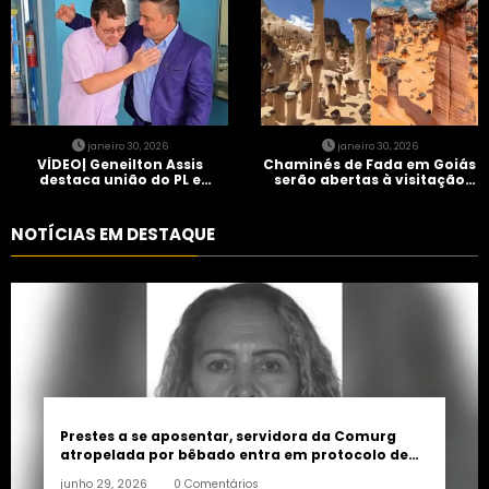
janeiro 30, 2026
janeiro 30, 2026
VÍDEO| Geneilton Assis
Chaminés de Fada em Goiás
destaca união do PL e
serão abertas à visitação
consolidação de apoio a
controlada
Maycon Tombini em Jataí
NOTÍCIAS EM DESTAQUE
Prestes a se aposentar, servidora da Comurg
atropelada por bêbado entra em protocolo de
morte encefálica
junho 29, 2026
0 Comentários