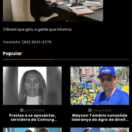
O Brasil que gira, a gente que informa.
Contato: (64) 3631-2775
Popular
junho 29, 2026
março 3, 2026
Prestes a se aposentar,
Maycon Tombini consolida
servidora da Comurg
liderança do Agro de direita
atropelada por bêbado
em manifestação “Acorda
entra em protocolo de
Brasil” em Goiânia
morte encefálica