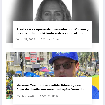
Prestes a se aposentar, servidora da Comurg
atropelada por bêbado entra em protocolo
de morte encefálica
junho 29, 2026
0 Comentários
Maycon Tombini consolida liderança do
Agro de direita em manifestação “Acorda
Brasil” em Goiânia
março 3, 2026
0 Comentários