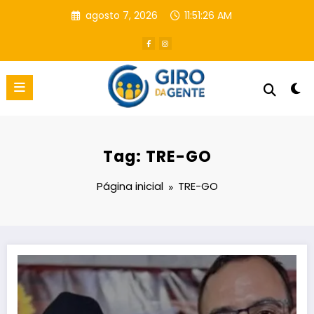
Pular
agosto 7, 2026
11:51:27 AM
para
o
conteúdo
Tag: TRE-GO
Página inicial
TRE-GO