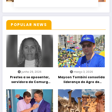
POPULAR NEWS
junho 29, 2026
março 3, 2026
Prestes a se aposentar,
Maycon Tombini consolida
servidora da Comurg
liderança do Agro de
atropelada por bêbado
direita em manifestação
entra em protocolo de
“Acorda Brasil” em Goiânia
morte encefálica