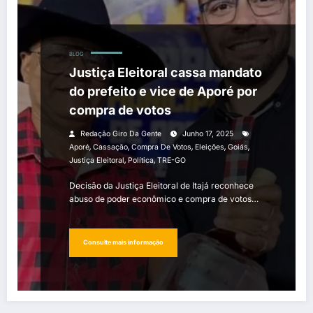
BLOG
Justiça Eleitoral cassa mandato
do prefeito e vice de Aporé por
compra de votos
Redação Giro Da Gente
Junho 17, 2025
,
,
,
,
,
Aporé
Cassação
Compra De Votos
Eleições
Goiás
,
,
Justiça Eleitoral
Política
TRE-GO
Decisão da Justiça Eleitoral de Itajá reconhece
abuso de poder econômico e compra de votos…
Consulte mais informação