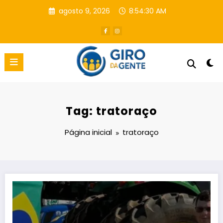
Pular
agosto 9, 2026
8:54:31 AM
para
o
conteúdo
Tag: tratoraço
Página inicial
tratoraço