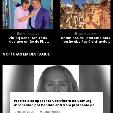
janeiro 30, 2026
janeiro 30, 2026
VÍDEO| Geneilton Assis
Chaminés de Fada em Goiás
destaca união do PL e
serão abertas à visitação
consolidação de apoio a
controlada
Maycon Tombini em Jataí
NOTÍCIAS EM DESTAQUE
Prestes a se aposentar, servidora da Comurg
atropelada por bêbado entra em protocolo de
morte encefálica
junho 29, 2026
0 Comentários