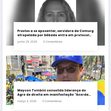
Prestes a se aposentar, servidora da Comurg
atropelada por bêbado entra em protocolo
de morte encefálica
junho 29, 2026
0 Comentários
Maycon Tombini consolida liderança do
Agro de direita em manifestação “Acorda
Brasil” em Goiânia
março 3, 2026
0 Comentários