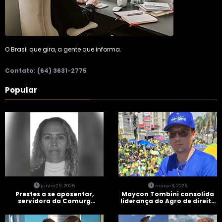
O Brasil que gira, a gente que informa.
Contato: (64) 3631-2775
Popular
junho 29, 2026
março 3, 2026
Prestes a se aposentar,
Maycon Tombini consolida
servidora da Comurg
liderança do Agro de direita
atropelada por bêbado
em manifestação “Acorda
entra em protocolo de
Brasil” em Goiânia
morte encefálica