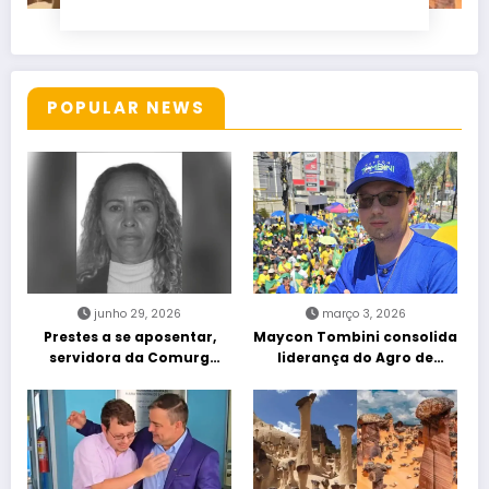
POPULAR NEWS
junho 29, 2026
março 3, 2026
Prestes a se aposentar,
Maycon Tombini consolida
servidora da Comurg
liderança do Agro de
atropelada por bêbado
direita em manifestação
entra em protocolo de
“Acorda Brasil” em Goiânia
morte encefálica