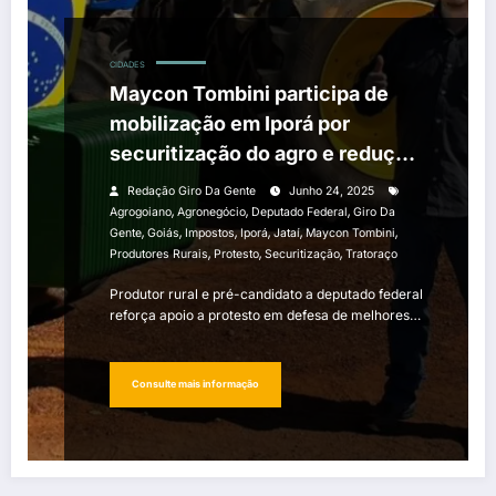
CIDADES
Maycon Tombini participa de
mobilização em Iporá por
securitização do agro e redução
de impostos
Redação Giro Da Gente
Junho 24, 2025
,
,
,
Agrogoiano
Agronegócio
Deputado Federal
Giro Da
,
,
,
,
,
,
Gente
Goiás
Impostos
Iporá
Jataí
Maycon Tombini
,
,
,
Produtores Rurais
Protesto
Securitização
Tratoraço
Produtor rural e pré-candidato a deputado federal
reforça apoio a protesto em defesa de melhores…
Consulte mais informação