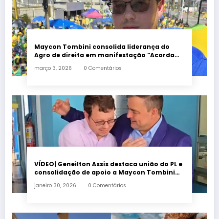
Maycon Tombini consolida liderança do
Agro de direita em manifestação “Acorda
Brasil” em Goiânia
março 3, 2026
0 Comentários
VÍDEO| Geneilton Assis destaca união do PL e
consolidação de apoio a Maycon Tombini
em Jataí
janeiro 30, 2026
0 Comentários