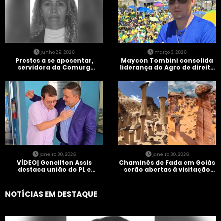
junho 29, 2026
março 3, 2026
Prestes a se aposentar,
Maycon Tombini consolida
servidora da Comurg
liderança do Agro de direita
atropelada por bêbado
em manifestação “Acorda
entra em protocolo de
Brasil” em Goiânia
morte encefálica
janeiro 30, 2026
janeiro 30, 2026
VÍDEO| Geneilton Assis
Chaminés de Fada em Goiás
destaca união do PL e
serão abertas à visitação
consolidação de apoio a
controlada
Maycon Tombini em Jataí
NOTÍCIAS EM DESTAQUE