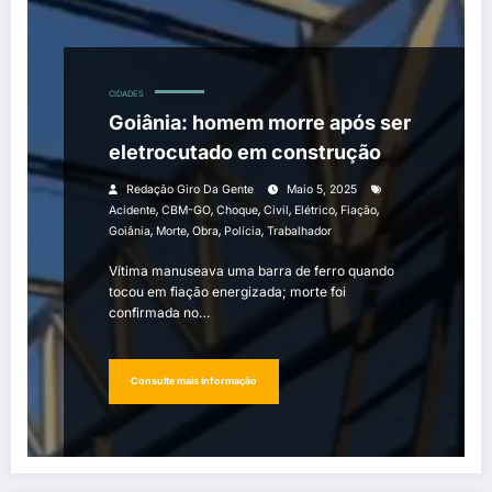
CIDADES
Goiânia: homem morre após ser
eletrocutado em construção
Redação Giro Da Gente
Maio 5, 2025
,
,
,
,
,
,
Acidente
CBM-GO
Choque
Civil
Elétrico
Fiação
,
,
,
,
Goiânia
Morte
Obra
Polícia
Trabalhador
Vítima manuseava uma barra de ferro quando
tocou em fiação energizada; morte foi
confirmada no…
Consulte mais informação