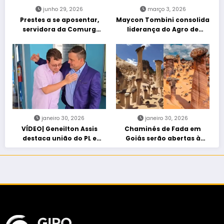
junho 29, 2026
março 3, 2026
Prestes a se aposentar,
Maycon Tombini consolida
servidora da Comurg
liderança do Agro de
atropelada por bêbado
direita em manifestação
entra em protocolo de
“Acorda Brasil” em Goiânia
morte encefálica
janeiro 30, 2026
janeiro 30, 2026
VÍDEO| Geneilton Assis
Chaminés de Fada em
destaca união do PL e
Goiás serão abertas à
consolidação de apoio a
visitação controlada
Maycon Tombini em Jataí