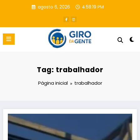
Pular
agosto 6, 2026
4:58:20 PM
para
o
conteúdo
Tag: trabalhador
Página inicial
trabalhador