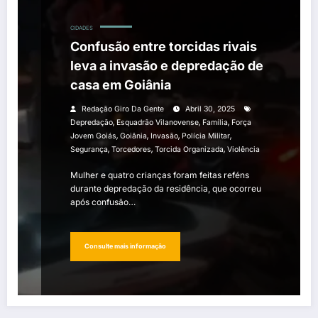
CIDADES
Confusão entre torcidas rivais
leva a invasão e depredação de
casa em Goiânia
Redação Giro Da Gente
Abril 30, 2025
,
,
,
Depredação
Esquadrão Vilanovense
Família
Força
,
,
,
,
Jovem Goiás
Goiânia
Invasão
Polícia Militar
,
,
,
Segurança
Torcedores
Torcida Organizada
Violência
Mulher e quatro crianças foram feitas reféns
durante depredação da residência, que ocorreu
após confusão…
Consulte mais informação