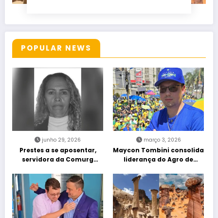
POPULAR NEWS
junho 29, 2026
março 3, 2026
Prestes a se aposentar,
Maycon Tombini consolida
servidora da Comurg
liderança do Agro de
atropelada por bêbado
direita em manifestação
entra em protocolo de
“Acorda Brasil” em Goiânia
morte encefálica