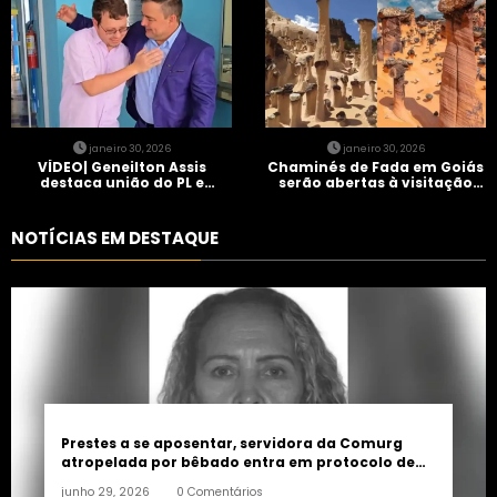
janeiro 30, 2026
janeiro 30, 2026
VÍDEO| Geneilton Assis
Chaminés de Fada em Goiás
destaca união do PL e
serão abertas à visitação
consolidação de apoio a
controlada
Maycon Tombini em Jataí
NOTÍCIAS EM DESTAQUE
Prestes a se aposentar, servidora da Comurg
atropelada por bêbado entra em protocolo de
morte encefálica
junho 29, 2026
0 Comentários