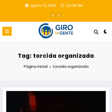
Pular
agosto 8, 2026
1:32:09 AM
para
o
conteúdo
Tag: torcida organizada
Página inicial
torcida organizada