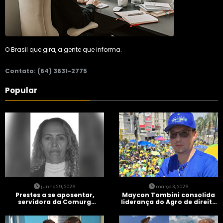
O Brasil que gira, a gente que informa.
Contato: (64) 3631-2775
Popular
junho 29, 2026
março 3, 2026
Prestes a se aposentar,
Maycon Tombini consolida
servidora da Comurg
liderança do Agro de direita
atropelada por bêbado
em manifestação “Acorda
entra em protocolo de
Brasil” em Goiânia
morte encefálica