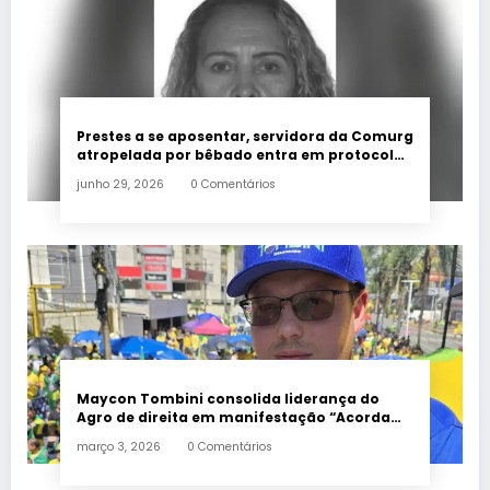
Prestes a se aposentar, servidora da Comurg
atropelada por bêbado entra em protocolo
de morte encefálica
junho 29, 2026
0 Comentários
Maycon Tombini consolida liderança do
Agro de direita em manifestação “Acorda
Brasil” em Goiânia
março 3, 2026
0 Comentários