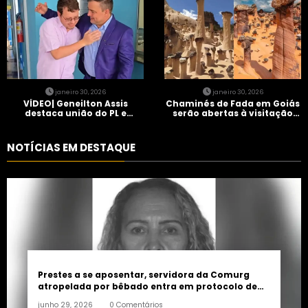
janeiro 30, 2026
janeiro 30, 2026
VÍDEO| Geneilton Assis
Chaminés de Fada em Goiás
destaca união do PL e
serão abertas à visitação
consolidação de apoio a
controlada
Maycon Tombini em Jataí
NOTÍCIAS EM DESTAQUE
Prestes a se aposentar, servidora da Comurg
atropelada por bêbado entra em protocolo de
morte encefálica
junho 29, 2026
0 Comentários