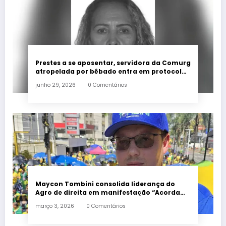
Prestes a se aposentar, servidora da Comurg
atropelada por bêbado entra em protocolo
de morte encefálica
junho 29, 2026
0 Comentários
Maycon Tombini consolida liderança do
Agro de direita em manifestação “Acorda
Brasil” em Goiânia
março 3, 2026
0 Comentários