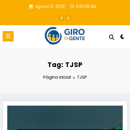
Pular
agosto 8, 2026
5:16:09 AM
para
o
conteúdo
Tag: TJSP
Página inicial
TJSP