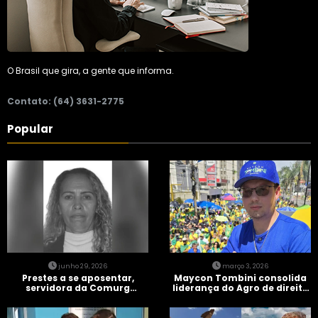
O Brasil que gira, a gente que informa.
Contato: (64) 3631-2775
Popular
junho 29, 2026
março 3, 2026
Prestes a se aposentar,
Maycon Tombini consolida
servidora da Comurg
liderança do Agro de direita
atropelada por bêbado
em manifestação “Acorda
entra em protocolo de
Brasil” em Goiânia
morte encefálica