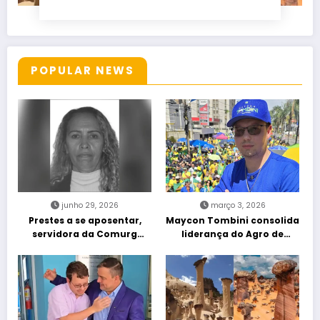
POPULAR NEWS
junho 29, 2026
março 3, 2026
Prestes a se aposentar,
Maycon Tombini consolida
servidora da Comurg
liderança do Agro de
atropelada por bêbado
direita em manifestação
entra em protocolo de
“Acorda Brasil” em Goiânia
morte encefálica