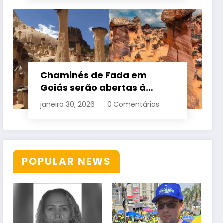
Chaminés de Fada em
Goiás serão abertas à
visitação controlada
janeiro 30, 2026
0 Comentários
POPULAR NEWS