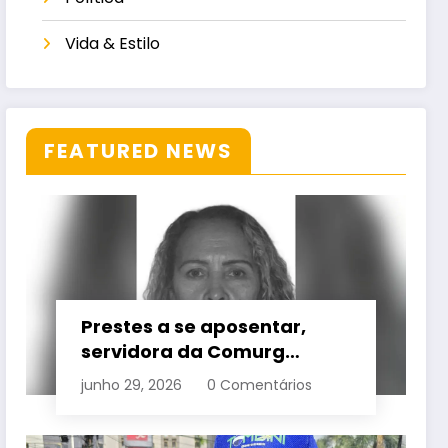
Vida & Estilo
FEATURED NEWS
Prestes a se aposentar,
servidora da Comurg
atropelada por bêbado
junho 29, 2026
0 Comentários
entra em protocolo de
morte encefálica