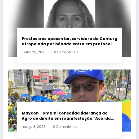
Prestes a se aposentar, servidora da Comurg
atropelada por bêbado entra em protocolo
de morte encefálica
junho 29, 2026
0 Comentários
Maycon Tombini consolida liderança do
Agro de direita em manifestação “Acorda
Brasil” em Goiânia
março 3, 2026
0 Comentários