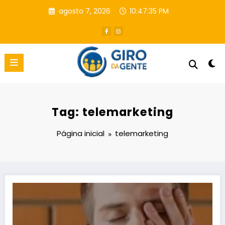
Pular
agosto 7, 2026
10:47:35 PM
para
o
conteúdo
Tag: telemarketing
Página inicial
telemarketing