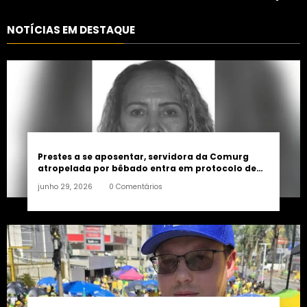
consolidação de apoio a
controlada
Maycon Tombini em Jataí
NOTÍCIAS EM DESTAQUE
Prestes a se aposentar, servidora da Comurg
atropelada por bêbado entra em protocolo de
morte encefálica
junho 29, 2026
0 Comentários