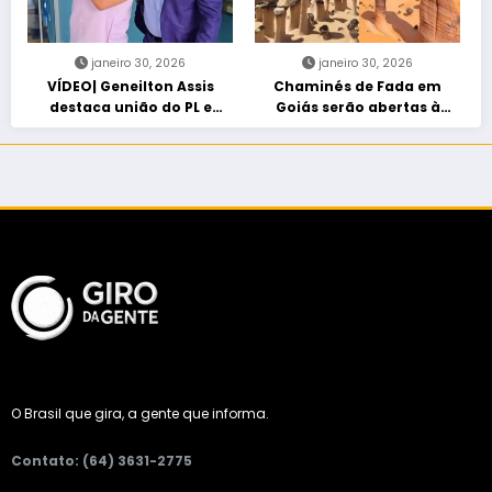
janeiro 30, 2026
janeiro 30, 2026
VÍDEO| Geneilton Assis
Chaminés de Fada em
destaca união do PL e
Goiás serão abertas à
consolidação de apoio a
visitação controlada
Maycon Tombini em Jataí
O Brasil que gira, a gente que informa.
Contato: (64) 3631-2775