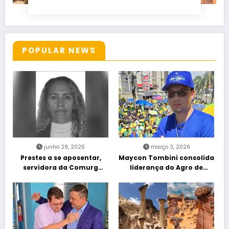
POPULAR NEWS
junho 29, 2026
março 3, 2026
Prestes a se aposentar,
Maycon Tombini consolida
servidora da Comurg
liderança do Agro de
atropelada por bêbado
direita em manifestação
entra em protocolo de
“Acorda Brasil” em Goiânia
morte encefálica