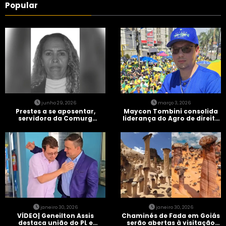
Popular
junho 29, 2026
março 3, 2026
Prestes a se aposentar,
Maycon Tombini consolida
servidora da Comurg
liderança do Agro de direita
atropelada por bêbado
em manifestação “Acorda
entra em protocolo de
Brasil” em Goiânia
morte encefálica
janeiro 30, 2026
janeiro 30, 2026
VÍDEO| Geneilton Assis
Chaminés de Fada em Goiás
destaca união do PL e
serão abertas à visitação