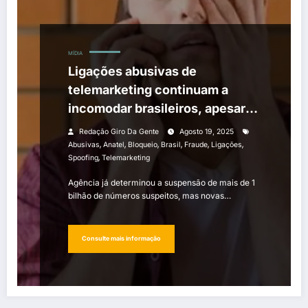
MÍDIA
Ligações abusivas de
telemarketing continuam a
incomodar brasileiros, apesar
de bloqueios da Anatel
Redação Giro Da Gente
Agosto 19, 2025
,
,
,
,
,
,
Abusivas
Anatel
Bloqueio
Brasil
Fraude
Ligações
,
Spoofing
Telemarketing
Agência já determinou a suspensão de mais de 1
bilhão de números suspeitos, mas novas…
Consulte mais informação