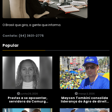
O Brasil que gira, a gente que informa.
Contato: (64) 3631-2775
Popular
junho 29, 2026
março 3, 2026
Prestes a se aposentar,
Maycon Tombini consolida
servidora da Comurg
liderança do Agro de direita
atropelada por bêbado
em manifestação “Acorda
entra em protocolo de
Brasil” em Goiânia
morte encefálica