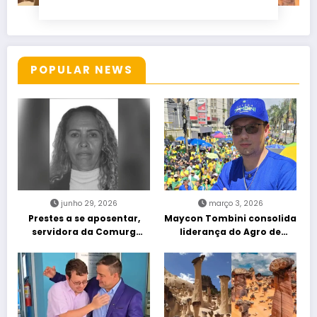
POPULAR NEWS
junho 29, 2026
março 3, 2026
Prestes a se aposentar,
Maycon Tombini consolida
servidora da Comurg
liderança do Agro de
atropelada por bêbado
direita em manifestação
entra em protocolo de
“Acorda Brasil” em Goiânia
morte encefálica