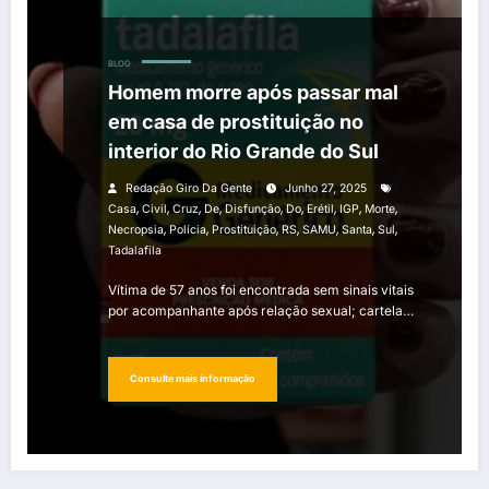
BLOG
Homem morre após passar mal
em casa de prostituição no
interior do Rio Grande do Sul
Redação Giro Da Gente
Junho 27, 2025
,
,
,
,
,
,
,
,
,
Casa
Civil
Cruz
De
Disfunção
Do
Erétil
IGP
Morte
,
,
,
,
,
,
,
Necropsia
Polícia
Prostituição
RS
SAMU
Santa
Sul
Tadalafila
Vítima de 57 anos foi encontrada sem sinais vitais
por acompanhante após relação sexual; cartela…
Consulte mais informação