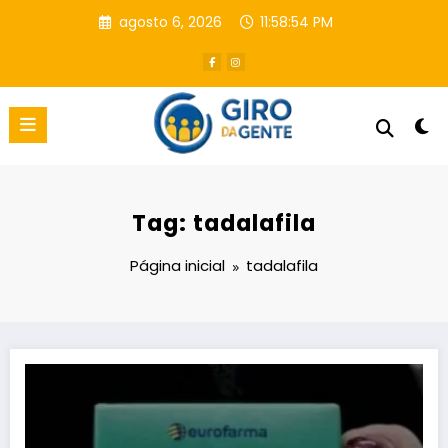
Pular
agosto 6, 2026
11:58:55 PM
para
o
conteúdo
Tag: tadalafila
Página inicial
tadalafila