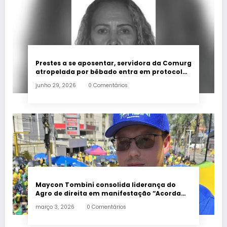
Prestes a se aposentar, servidora da Comurg
atropelada por bêbado entra em protocolo
de morte encefálica
junho 29, 2026
0 Comentários
Maycon Tombini consolida liderança do
Agro de direita em manifestação “Acorda
Brasil” em Goiânia
março 3, 2026
0 Comentários