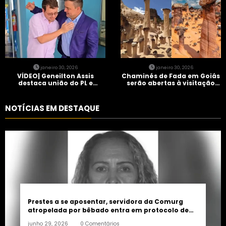
janeiro 30, 2026
janeiro 30, 2026
VÍDEO| Geneilton Assis
Chaminés de Fada em Goiás
destaca união do PL e
serão abertas à visitação
consolidação de apoio a
controlada
Maycon Tombini em Jataí
NOTÍCIAS EM DESTAQUE
Prestes a se aposentar, servidora da Comurg
atropelada por bêbado entra em protocolo de
morte encefálica
junho 29, 2026
0 Comentários