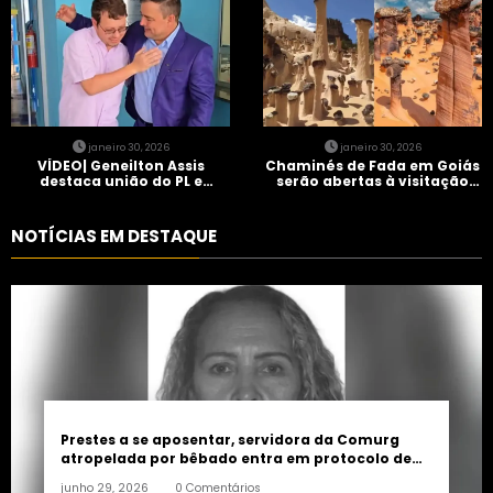
janeiro 30, 2026
janeiro 30, 2026
VÍDEO| Geneilton Assis
Chaminés de Fada em Goiás
destaca união do PL e
serão abertas à visitação
consolidação de apoio a
controlada
Maycon Tombini em Jataí
NOTÍCIAS EM DESTAQUE
Prestes a se aposentar, servidora da Comurg
atropelada por bêbado entra em protocolo de
morte encefálica
junho 29, 2026
0 Comentários