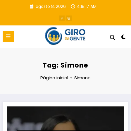
Pular
agosto 8, 2026
4:18:18 AM
para
o
conteúdo
Tag: Simone
Página inicial
Simone