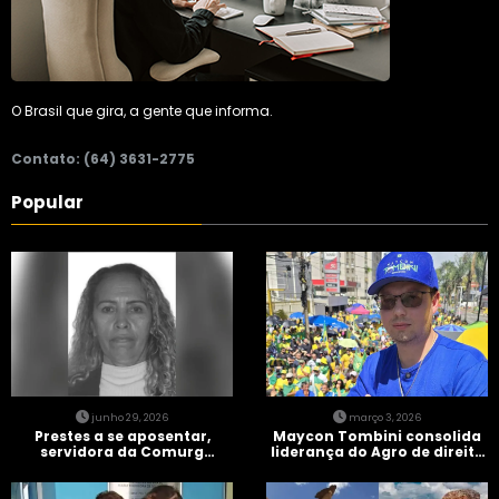
O Brasil que gira, a gente que informa.
Contato: (64) 3631-2775
Popular
junho 29, 2026
março 3, 2026
Prestes a se aposentar,
Maycon Tombini consolida
servidora da Comurg
liderança do Agro de direita
atropelada por bêbado
em manifestação “Acorda
entra em protocolo de
Brasil” em Goiânia
morte encefálica