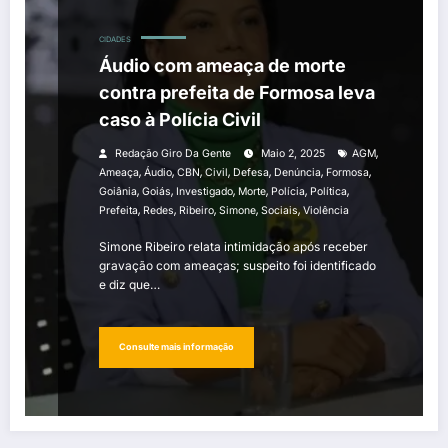
CIDADES
Áudio com ameaça de morte
contra prefeita de Formosa leva
caso à Polícia Civil
,
Redação Giro Da Gente
Maio 2, 2025
AGM
,
,
,
,
,
,
,
Ameaça
Áudio
CBN
Civil
Defesa
Denúncia
Formosa
,
,
,
,
,
,
Goiânia
Goiás
Investigado
Morte
Polícia
Política
,
,
,
,
,
Prefeita
Redes
Ribeiro
Simone
Sociais
Violência
Simone Ribeiro relata intimidação após receber
gravação com ameaças; suspeito foi identificado
e diz que…
Consulte mais informação