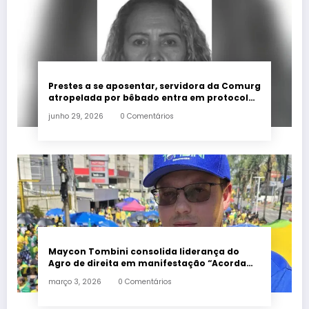
Prestes a se aposentar, servidora da Comurg
atropelada por bêbado entra em protocolo
de morte encefálica
junho 29, 2026
0 Comentários
Maycon Tombini consolida liderança do
Agro de direita em manifestação “Acorda
Brasil” em Goiânia
março 3, 2026
0 Comentários