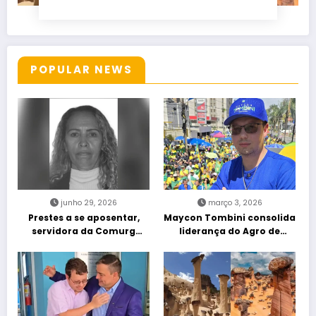
POPULAR NEWS
junho 29, 2026
março 3, 2026
Prestes a se aposentar,
Maycon Tombini consolida
servidora da Comurg
liderança do Agro de
atropelada por bêbado
direita em manifestação
entra em protocolo de
“Acorda Brasil” em Goiânia
morte encefálica