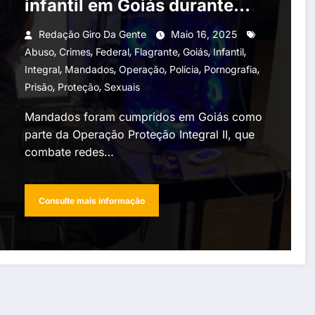
infantil em Goiás durante
operação nacional
Redação Giro Da Gente
Maio 16, 2025
,
,
,
,
,
,
Abuso
Crimes
Federal
Flagrante
Goiás
Infantil
,
,
,
,
,
Integral
Mandados
Operação
Polícia
Pornografia
,
,
Prisão
Proteção
Sexuais
Mandados foram cumpridos em Goiás como
parte da Operação Proteção Integral II, que
combate redes…
Consulte mais informação