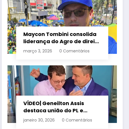
Maycon Tombini consolida
liderança do Agro de direita
em manifestação “Acorda
março 3, 2026
0 Comentários
Brasil” em Goiânia
VÍDEO| Geneilton Assis
destaca união do PL e
consolidação de apoio a
janeiro 30, 2026
0 Comentários
Maycon Tombini em Jataí