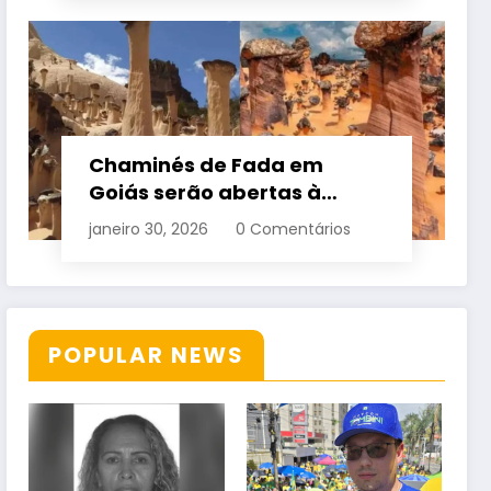
Chaminés de Fada em
Goiás serão abertas à
visitação controlada
janeiro 30, 2026
0 Comentários
POPULAR NEWS