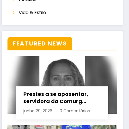
Vida & Estilo
FEATURED NEWS
Prestes a se aposentar,
servidora da Comurg
atropelada por bêbado
junho 29, 2026
0 Comentários
entra em protocolo de
morte encefálica