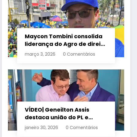
Maycon Tombini consolida
liderança do Agro de direita
em manifestação “Acorda
março 3, 2026
0 Comentários
Brasil” em Goiânia
VÍDEO| Geneilton Assis
destaca união do PL e
consolidação de apoio a
janeiro 30, 2026
0 Comentários
Maycon Tombini em Jataí