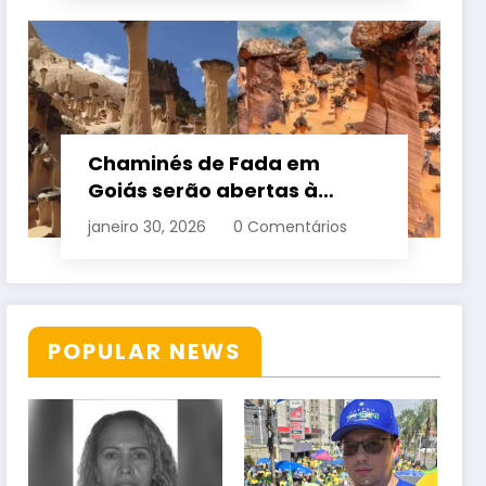
Chaminés de Fada em
Goiás serão abertas à
visitação controlada
janeiro 30, 2026
0 Comentários
POPULAR NEWS