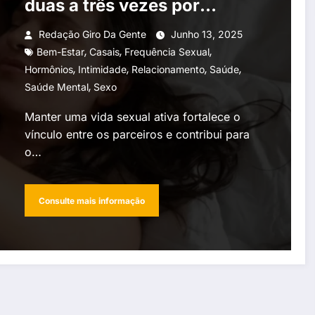
duas a três vezes por
semana para a saúde mental
Redação Giro Da Gente
Junho 13, 2025
,
,
,
e hormonal
Bem-Estar
Casais
Frequência Sexual
,
,
,
,
Hormônios
Intimidade
Relacionamento
Saúde
,
Saúde Mental
Sexo
Manter uma vida sexual ativa fortalece o
vínculo entre os parceiros e contribui para
o…
Consulte mais informação