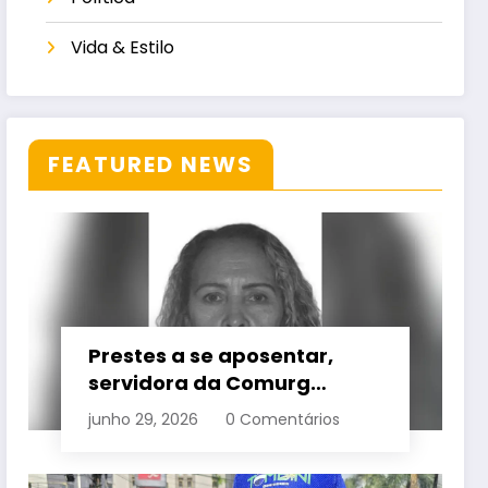
Vida & Estilo
FEATURED NEWS
Prestes a se aposentar,
servidora da Comurg
atropelada por bêbado
junho 29, 2026
0 Comentários
entra em protocolo de
morte encefálica