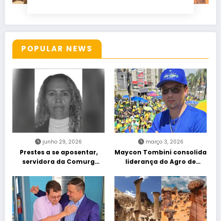
POPULAR NEWS
junho 29, 2026
março 3, 2026
Prestes a se aposentar,
Maycon Tombini consolida
servidora da Comurg
liderança do Agro de
atropelada por bêbado
direita em manifestação
entra em protocolo de
“Acorda Brasil” em Goiânia
morte encefálica