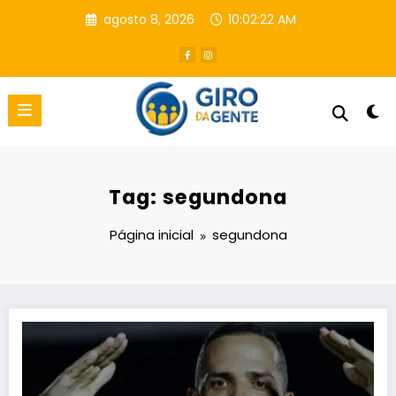
Pular
agosto 8, 2026
10:02:23 AM
para
o
conteúdo
Tag: segundona
Página inicial
segundona