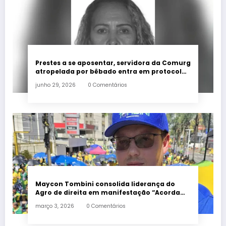
Prestes a se aposentar, servidora da Comurg
atropelada por bêbado entra em protocolo
de morte encefálica
junho 29, 2026
0 Comentários
Maycon Tombini consolida liderança do
Agro de direita em manifestação “Acorda
Brasil” em Goiânia
março 3, 2026
0 Comentários