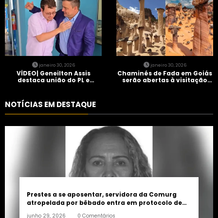
janeiro 30, 2026
janeiro 30, 2026
VÍDEO| Geneilton Assis
Chaminés de Fada em Goiás
destaca união do PL e
serão abertas à visitação
consolidação de apoio a
controlada
Maycon Tombini em Jataí
NOTÍCIAS EM DESTAQUE
Prestes a se aposentar, servidora da Comurg
atropelada por bêbado entra em protocolo de
morte encefálica
junho 29, 2026
0 Comentários