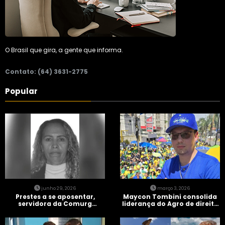
O Brasil que gira, a gente que informa.
Contato: (64) 3631-2775
Popular
junho 29, 2026
março 3, 2026
Prestes a se aposentar,
Maycon Tombini consolida
servidora da Comurg
liderança do Agro de direita
atropelada por bêbado
em manifestação “Acorda
entra em protocolo de
Brasil” em Goiânia
morte encefálica