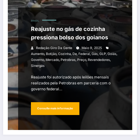
BRASIL
Reajuste no gás de cozinha
pressiona bolso dos goianos
Redação Giro Da Gente
Maio 9, 2025
,
,
,
,
,
,
,
,
Aumento
Botijão
Cozinha
De
Federal
Gás
GLP
Goiás
,
,
,
,
,
Governo
Mercado
Petrobras
Preço
Revendedores
Sinergás
Reajuste foi autorizado após leilões mensais
realizados pela Petrobras em parceria com o
governo federal…
Consulte mais informação