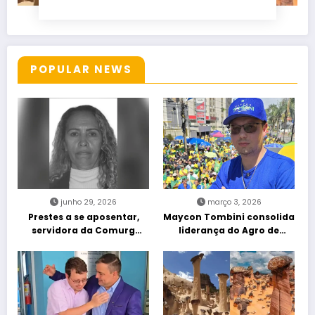
POPULAR NEWS
junho 29, 2026
março 3, 2026
Prestes a se aposentar,
Maycon Tombini consolida
servidora da Comurg
liderança do Agro de
atropelada por bêbado
direita em manifestação
entra em protocolo de
“Acorda Brasil” em Goiânia
morte encefálica