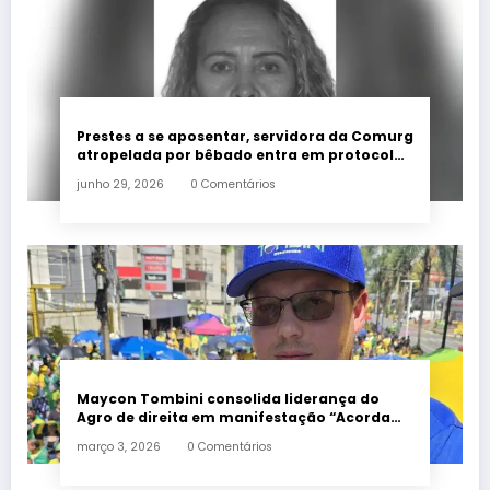
Prestes a se aposentar, servidora da Comurg
atropelada por bêbado entra em protocolo
de morte encefálica
junho 29, 2026
0 Comentários
Maycon Tombini consolida liderança do
Agro de direita em manifestação “Acorda
Brasil” em Goiânia
março 3, 2026
0 Comentários