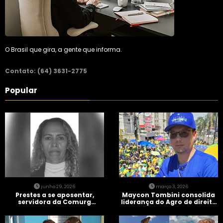
O Brasil que gira, a gente que informa.
Contato: (64) 3631-2775
Popular
junho 29, 2026
março 3, 2026
Prestes a se aposentar,
Maycon Tombini consolida
servidora da Comurg
liderança do Agro de direita
atropelada por bêbado
em manifestação “Acorda
entra em protocolo de
Brasil” em Goiânia
morte encefálica