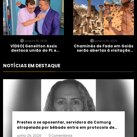
janeiro 30, 2026
janeiro 30, 2026
VÍDEO| Geneilton Assis
Chaminés de Fada em Goiás
destaca união do PL e
serão abertas à visitação
consolidação de apoio a
controlada
Maycon Tombini em Jataí
NOTÍCIAS EM DESTAQUE
Prestes a se aposentar, servidora da Comurg
atropelada por bêbado entra em protocolo de
morte encefálica
junho 29, 2026
0 Comentários