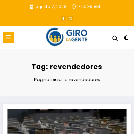
Pular
agosto 7, 2026
7:50:40 AM
para
o
conteúdo
Tag: revendedores
Página inicial
revendedores