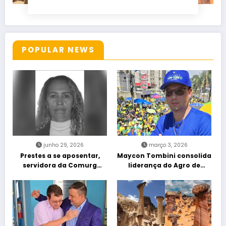
POPULAR NEWS
junho 29, 2026
março 3, 2026
Prestes a se aposentar,
Maycon Tombini consolida
servidora da Comurg
liderança do Agro de
atropelada por bêbado
direita em manifestação
entra em protocolo de
“Acorda Brasil” em Goiânia
morte encefálica