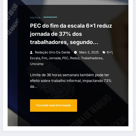
POLÍTICA
PEC do fim da escala 6×1 reduz
jornada de 37% dos
trabalhadores, segundo
Unicamp
,
Redação Giro Da Gente
Maio 3, 2025
6×1
,
,
,
,
,
,
Escala
Fim
Jornada
PEC
Reduz
Trabalhadores
Unicamp
Limite de 36 horas semanais também pode ter
efeito sobre trabalho informal, impactando 73%
da…
Consulte mais informação