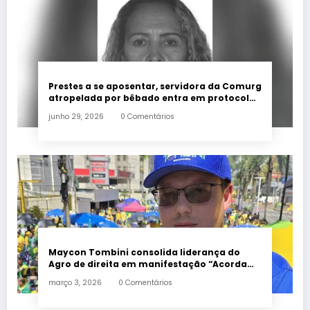
Prestes a se aposentar, servidora da Comurg
atropelada por bêbado entra em protocolo
de morte encefálica
junho 29, 2026
0 Comentários
Maycon Tombini consolida liderança do
Agro de direita em manifestação “Acorda
Brasil” em Goiânia
março 3, 2026
0 Comentários