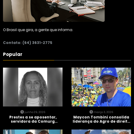
O Brasil que gira, a gente que informa.
Contato: (64) 3631-2775
Popular
junho 29, 2026
março 3, 2026
Prestes a se aposentar,
Maycon Tombini consolida
servidora da Comurg
liderança do Agro de direita
atropelada por bêbado
em manifestação “Acorda
entra em protocolo de
Brasil” em Goiânia
morte encefálica