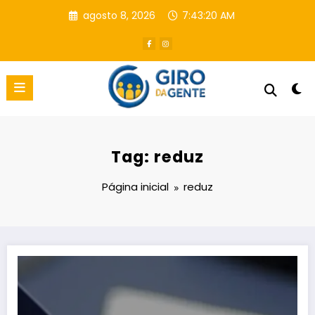
Pular
agosto 8, 2026
7:43:20 AM
para
o
conteúdo
Tag: reduz
Página inicial
reduz