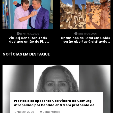
janeiro 30, 2026
janeiro 30, 2026
VÍDEO| Geneilton Assis
Chaminés de Fada em Goiás
destaca união do PL e
serão abertas à visitação
consolidação de apoio a
controlada
Maycon Tombini em Jataí
NOTÍCIAS EM DESTAQUE
Prestes a se aposentar, servidora da Comurg
atropelada por bêbado entra em protocolo de
morte encefálica
junho 29, 2026
0 Comentários