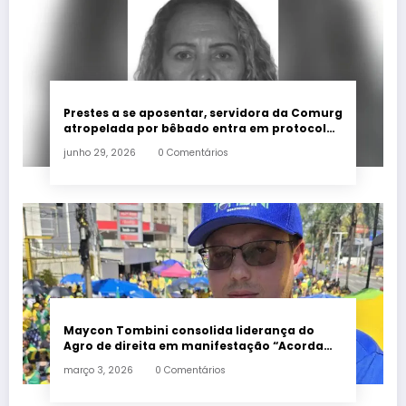
Prestes a se aposentar, servidora da Comurg
atropelada por bêbado entra em protocolo
de morte encefálica
junho 29, 2026
0 Comentários
Maycon Tombini consolida liderança do
Agro de direita em manifestação “Acorda
Brasil” em Goiânia
março 3, 2026
0 Comentários