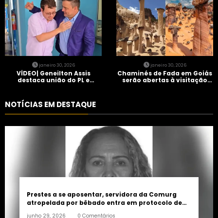
janeiro 30, 2026
janeiro 30, 2026
VÍDEO| Geneilton Assis
Chaminés de Fada em Goiás
destaca união do PL e
serão abertas à visitação
consolidação de apoio a
controlada
Maycon Tombini em Jataí
NOTÍCIAS EM DESTAQUE
Prestes a se aposentar, servidora da Comurg
atropelada por bêbado entra em protocolo de
morte encefálica
junho 29, 2026
0 Comentários