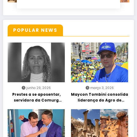
POPULAR NEWS
junho 29, 2026
março 3, 2026
Prestes a se aposentar,
Maycon Tombini consolida
servidora da Comurg
liderança do Agro de
atropelada por bêbado
direita em manifestação
entra em protocolo de
“Acorda Brasil” em Goiânia
morte encefálica