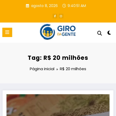
Pular
agosto 8, 2026
9:40:52 AM
para
o
conteúdo
Tag: R$ 20 milhões
Página inicial
R$ 20 milhões