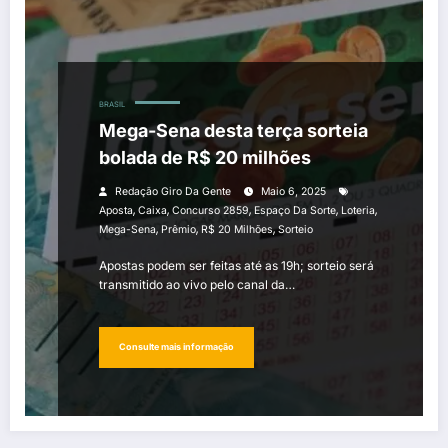
BRASIL
Mega-Sena desta terça sorteia
bolada de R$ 20 milhões
Redação Giro Da Gente
Maio 6, 2025
,
,
,
,
,
Aposta
Caixa
Concurso 2859
Espaço Da Sorte
Loteria
,
,
,
Mega-Sena
Prêmio
R$ 20 Milhões
Sorteio
Apostas podem ser feitas até as 19h; sorteio será
transmitido ao vivo pelo canal da…
Consulte mais informação