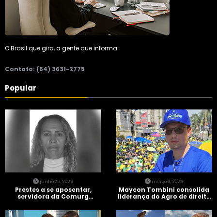
O Brasil que gira, a gente que informa.
Contato: (64) 3631-2775
Popular
junho 29, 2026
março 3, 2026
Prestes a se aposentar,
Maycon Tombini consolida
servidora da Comurg
liderança do Agro de direita
atropelada por bêbado
em manifestação “Acorda
entra em protocolo de
Brasil” em Goiânia
morte encefálica