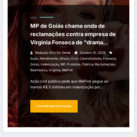
MÍDIA
MP de Goiás chama onda de
reclamações contra empresa de
Virginia Fonseca de “drama
humano”
Redação Giro Da Gente
Outubro 10, 2025
,
,
,
,
,
,
Ação
Atendimento
Atraso
Civil
Consumidores
Fonseca
,
,
,
,
,
,
Goiás
Indenização
MP
Produtos
Pública
Reclamações
,
,
Reembolso
Virginia
WePink
Ação civil pública pede que WePink pague ao
menos R$ 5 milhões em indenização por…
Consulte mais informação