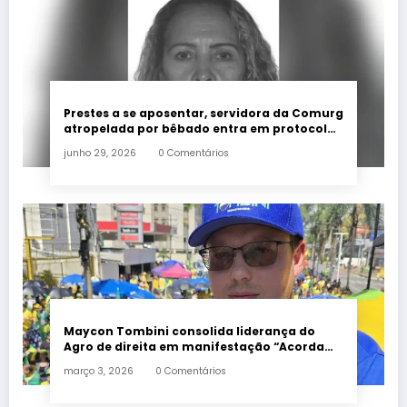
Prestes a se aposentar, servidora da Comurg
atropelada por bêbado entra em protocolo
de morte encefálica
junho 29, 2026
0 Comentários
Maycon Tombini consolida liderança do
Agro de direita em manifestação “Acorda
Brasil” em Goiânia
março 3, 2026
0 Comentários