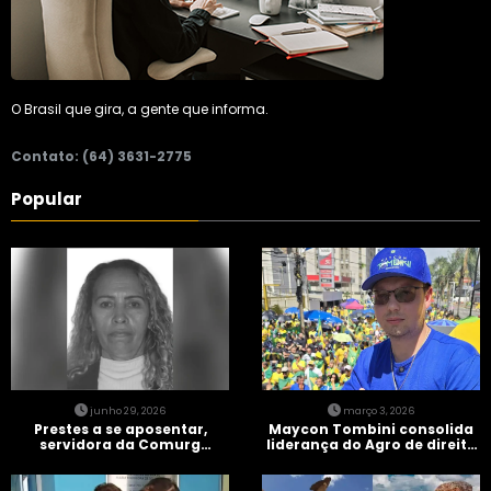
O Brasil que gira, a gente que informa.
Contato: (64) 3631-2775
Popular
junho 29, 2026
março 3, 2026
Prestes a se aposentar,
Maycon Tombini consolida
servidora da Comurg
liderança do Agro de direita
atropelada por bêbado
em manifestação “Acorda
entra em protocolo de
Brasil” em Goiânia
morte encefálica