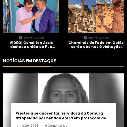
janeiro 30, 2026
janeiro 30, 2026
VÍDEO| Geneilton Assis
Chaminés de Fada em Goiás
destaca união do PL e
serão abertas à visitação
consolidação de apoio a
controlada
Maycon Tombini em Jataí
NOTÍCIAS EM DESTAQUE
Prestes a se aposentar, servidora da Comurg
atropelada por bêbado entra em protocolo de
morte encefálica
junho 29, 2026
0 Comentários