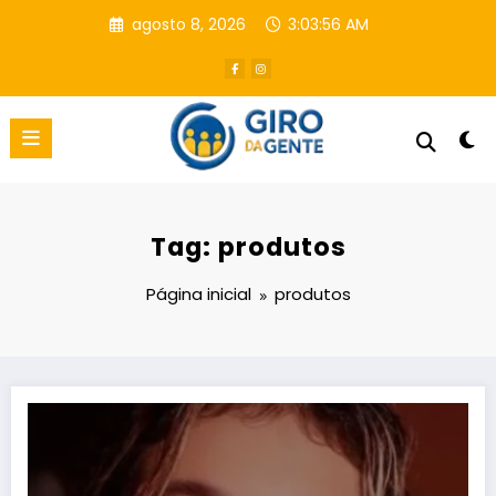
Pular
agosto 8, 2026
3:03:56 AM
para
o
conteúdo
Tag: produtos
Página inicial
produtos