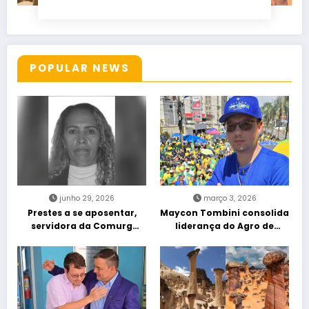
POPULAR NEWS
junho 29, 2026
março 3, 2026
Prestes a se aposentar,
Maycon Tombini consolida
servidora da Comurg
liderança do Agro de
atropelada por bêbado
direita em manifestação
entra em protocolo de
“Acorda Brasil” em Goiânia
morte encefálica