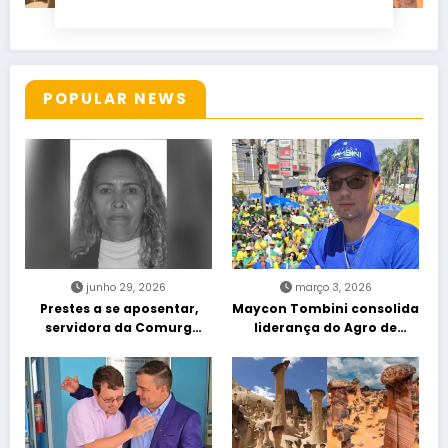
POPULAR NEWS
junho 29, 2026
março 3, 2026
Prestes a se aposentar,
Maycon Tombini consolida
servidora da Comurg
liderança do Agro de
atropelada por bêbado
direita em manifestação
entra em protocolo de
“Acorda Brasil” em Goiânia
morte encefálica