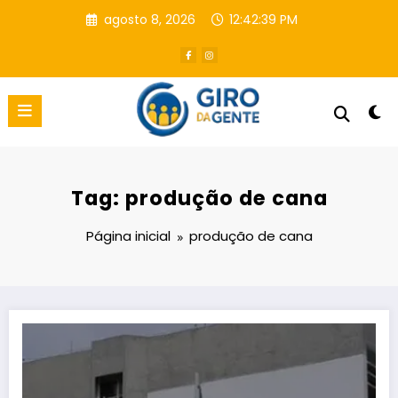
Pular
agosto 8, 2026
12:42:40 PM
para
o
conteúdo
Tag: produção de cana
Página inicial
produção de cana