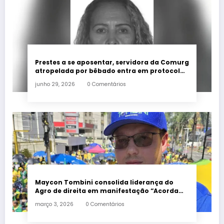
Prestes a se aposentar, servidora da Comurg
atropelada por bêbado entra em protocolo
de morte encefálica
junho 29, 2026
0 Comentários
Maycon Tombini consolida liderança do
Agro de direita em manifestação “Acorda
Brasil” em Goiânia
março 3, 2026
0 Comentários