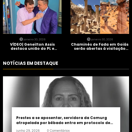
janeiro 30, 2026
janeiro 30, 2026
VÍDEO| Geneilton Assis
Chaminés de Fada em Goiás
destaca união do PL e
serão abertas à visitação
consolidação de apoio a
controlada
Maycon Tombini em Jataí
NOTÍCIAS EM DESTAQUE
Prestes a se aposentar, servidora da Comurg
atropelada por bêbado entra em protocolo de
morte encefálica
junho 29, 2026
0 Comentários