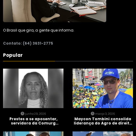
O Brasil que gira, a gente que informa.
Contato: (64) 3631-2775
Popular
junho 29, 2026
março 3, 2026
Prestes a se aposentar,
Maycon Tombini consolida
servidora da Comurg
liderança do Agro de direita
atropelada por bêbado
em manifestação “Acorda
entra em protocolo de
Brasil” em Goiânia
morte encefálica