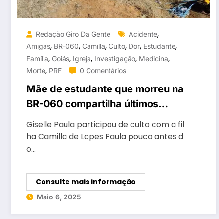
,
Redação Giro Da Gente
Acidente
,
,
,
,
,
,
Amigas
BR-060
Camilla
Culto
Dor
Estudante
,
,
,
,
,
Família
Goiás
Igreja
Investigação
Medicina
,
Morte
PRF
0 Comentários
Mãe de estudante que morreu na
BR-060 compartilha últimos
momentos com filha antes da
Giselle Paula participou de culto com a fil
tragédia
ha Camilla de Lopes Paula pouco antes d
o…
Consulte mais informação
Maio 6, 2025