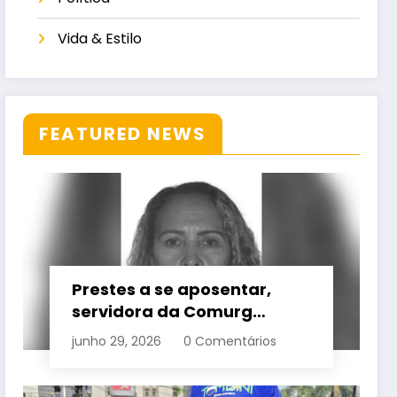
Vida & Estilo
FEATURED NEWS
Prestes a se aposentar,
servidora da Comurg
atropelada por bêbado
junho 29, 2026
0 Comentários
entra em protocolo de
morte encefálica