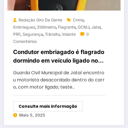
,
Redação Giro Da Gente
Crime
,
,
,
,
,
Embriaguez
Etilômetro
Flagrante
GCMJ
Jataí
,
,
,
PRF
Segurança
Trânsito
Volante
0
Comentários
Condutor embriagado é flagrado
dormindo em veículo ligado no
meio da rua em Jataí
Guarda Civil Municipal de Jataí encontro
u motorista desacordado dentro do carr
o, com motor ligado; teste…
Consulte mais informação
Maio 5, 2025