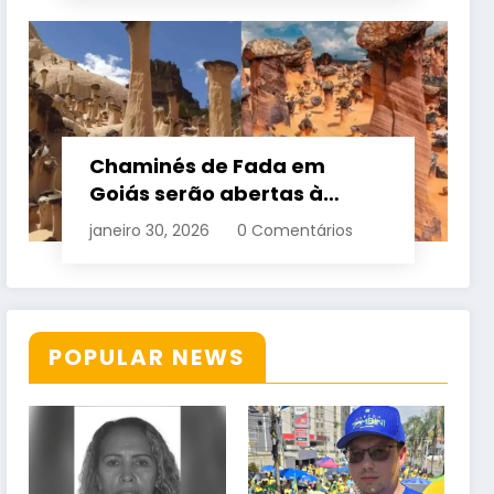
Chaminés de Fada em
Goiás serão abertas à
visitação controlada
janeiro 30, 2026
0 Comentários
POPULAR NEWS