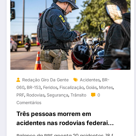
,
Redação Giro Da Gente
Acidentes
BR-
,
,
,
,
,
,
060
BR-153
Feridos
Fiscalização
Goiás
Mortes
,
,
,
PRF
Rodovias
Segurança
Trânsito
0
Comentários
Três pessoas morrem em
acidentes nas rodovias federais
de Goiás no fim de semana
Balanço da PRF aponta 20 acidentes, 18 f