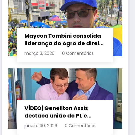
Maycon Tombini consolida
liderança do Agro de direita
em manifestação “Acorda
março 3, 2026
0 Comentários
Brasil” em Goiânia
VÍDEO| Geneilton Assis
destaca união do PL e
consolidação de apoio a
janeiro 30, 2026
0 Comentários
Maycon Tombini em Jataí