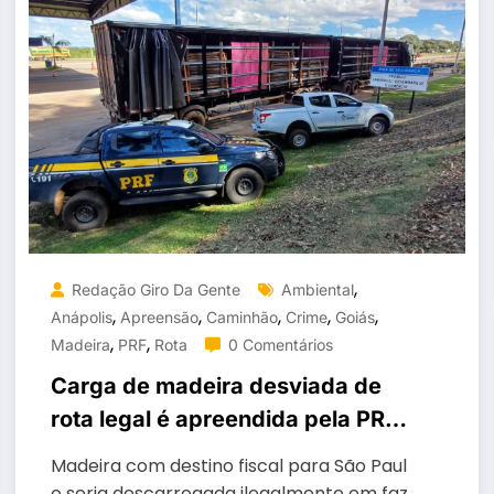
,
Redação Giro Da Gente
Ambiental
,
,
,
,
,
Anápolis
Apreensão
Caminhão
Crime
Goiás
,
,
Madeira
PRF
Rota
0 Comentários
Carga de madeira desviada de
rota legal é apreendida pela PRF
em Anápolis
Madeira com destino fiscal para São Paul
o seria descarregada ilegalmente em faz