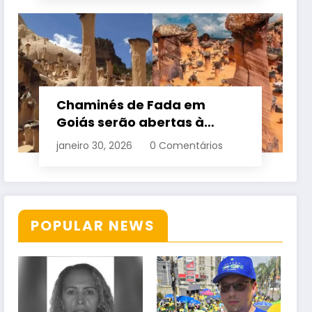
Chaminés de Fada em
Goiás serão abertas à
visitação controlada
janeiro 30, 2026
0 Comentários
POPULAR NEWS