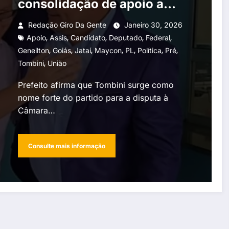
consolidação de apoio a
Maycon Tombini em Jataí
Redação Giro Da Gente
Janeiro 30, 2026
,
,
,
,
,
Apoio
Assis
Candidato
Deputado
Federal
,
,
,
,
,
,
,
Geneilton
Goiás
Jataí
Maycon
PL
Política
Pré
,
Tombini
União
Prefeito afirma que Tombini surge como
nome forte do partido para a disputa à
Câmara…
Consulte mais informação