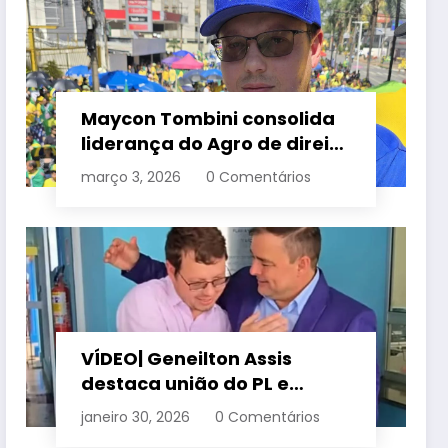
Maycon Tombini consolida
liderança do Agro de direita
em manifestação “Acorda
março 3, 2026
0 Comentários
Brasil” em Goiânia
VÍDEO| Geneilton Assis
destaca união do PL e
consolidação de apoio a
janeiro 30, 2026
0 Comentários
Maycon Tombini em Jataí