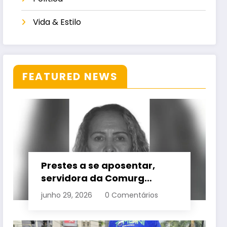
Vida & Estilo
FEATURED NEWS
Prestes a se aposentar,
servidora da Comurg
atropelada por bêbado
junho 29, 2026
0 Comentários
entra em protocolo de
morte encefálica