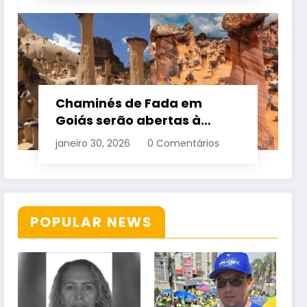
Chaminés de Fada em
Goiás serão abertas à
visitação controlada
janeiro 30, 2026
0 Comentários
POPULAR NEWS