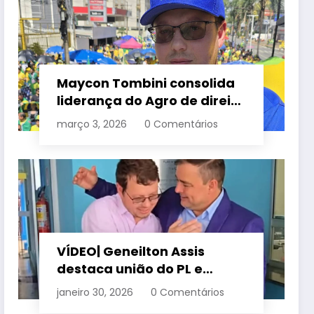
Maycon Tombini consolida
liderança do Agro de direita
em manifestação “Acorda
março 3, 2026
0 Comentários
Brasil” em Goiânia
VÍDEO| Geneilton Assis
destaca união do PL e
consolidação de apoio a
janeiro 30, 2026
0 Comentários
Maycon Tombini em Jataí