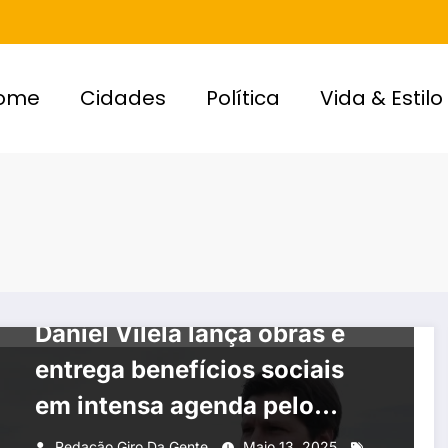
ome
Cidades
Política
Vida & Estilo
POLÍTICA
Daniel Vilela lança obras e
entrega benefícios sociais
em intensa agenda pelo
Entorno e Goiânia
Redação Giro Da Gente
Maio 13, 2025