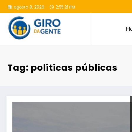
Pular
agosto 8, 2026
2:55:23 PM
para
o
conteúdo
H
Tag: políticas públicas