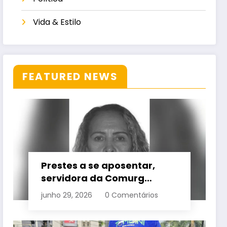
Vida & Estilo
FEATURED NEWS
Prestes a se aposentar,
servidora da Comurg
atropelada por bêbado
junho 29, 2026
0 Comentários
entra em protocolo de
morte encefálica