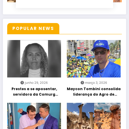
POPULAR NEWS
junho 29, 2026
março 3, 2026
Prestes a se aposentar,
Maycon Tombini consolida
servidora da Comurg
liderança do Agro de
atropelada por bêbado
direita em manifestação
entra em protocolo de
“Acorda Brasil” em Goiânia
morte encefálica