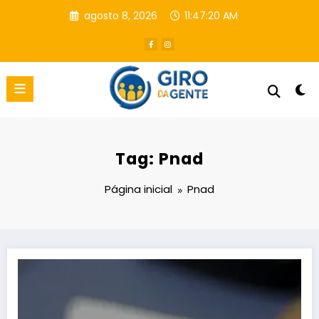
Pular
agosto 8, 2026
11:47:21 AM
para
o
conteúdo
Tag: Pnad
Página inicial
Pnad