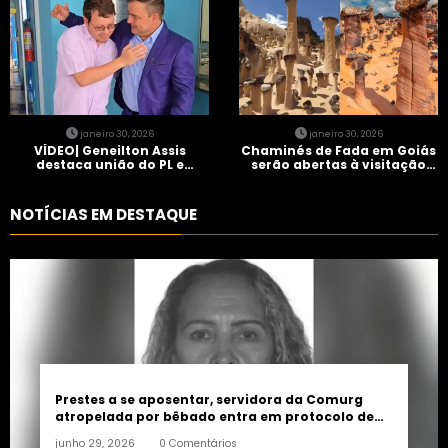
janeiro 30, 2026
janeiro 30, 2026
VÍDEO| Geneilton Assis
Chaminés de Fada em Goiás
destaca união do PL e
serão abertas à visitação
consolidação de apoio a
controlada
Maycon Tombini em Jataí
NOTÍCIAS EM DESTAQUE
Prestes a se aposentar, servidora da Comurg
atropelada por bêbado entra em protocolo de
morte encefálica
junho 29, 2026
0 Comentários