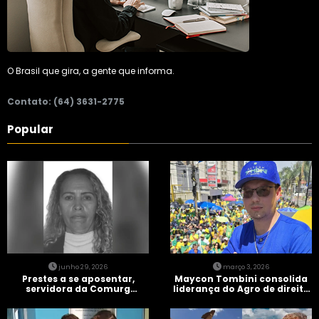
O Brasil que gira, a gente que informa.
Contato: (64) 3631-2775
Popular
junho 29, 2026
março 3, 2026
Prestes a se aposentar,
Maycon Tombini consolida
servidora da Comurg
liderança do Agro de direita
atropelada por bêbado
em manifestação “Acorda
entra em protocolo de
Brasil” em Goiânia
morte encefálica