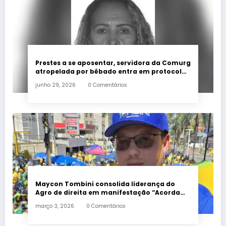
Prestes a se aposentar, servidora da Comurg
atropelada por bêbado entra em protocolo
de morte encefálica
junho 29, 2026
0 Comentários
Maycon Tombini consolida liderança do
Agro de direita em manifestação “Acorda
Brasil” em Goiânia
março 3, 2026
0 Comentários