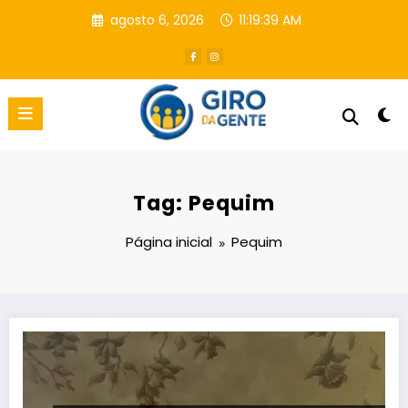
Pular
agosto 6, 2026
11:19:40 AM
para
o
conteúdo
Tag: Pequim
Página inicial
Pequim