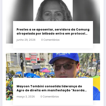
Prestes a se aposentar, servidora da Comurg
atropelada por bêbado entra em protocolo
de morte encefálica
junho 29, 2026
0 Comentários
Maycon Tombini consolida liderança do
Agro de direita em manifestação “Acorda
Brasil” em Goiânia
março 3, 2026
0 Comentários