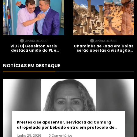
janeiro 30, 2026
janeiro 30, 2026
VÍDEO| Geneilton Assis
Chaminés de Fada em Goiás
destaca união do PL e
serão abertas à visitação
consolidação de apoio a
controlada
Maycon Tombini em Jataí
NOTÍCIAS EM DESTAQUE
Prestes a se aposentar, servidora da Comurg
atropelada por bêbado entra em protocolo de
morte encefálica
junho 29, 2026
0 Comentários