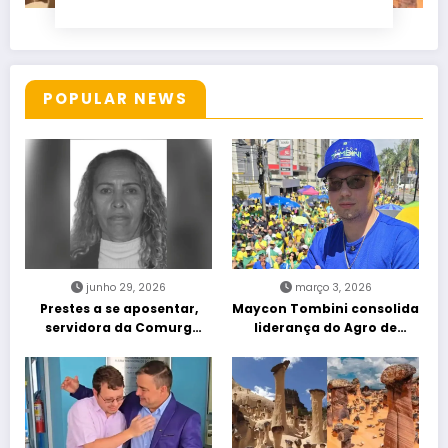
POPULAR NEWS
junho 29, 2026
março 3, 2026
Prestes a se aposentar,
Maycon Tombini consolida
servidora da Comurg
liderança do Agro de
atropelada por bêbado
direita em manifestação
entra em protocolo de
“Acorda Brasil” em Goiânia
morte encefálica