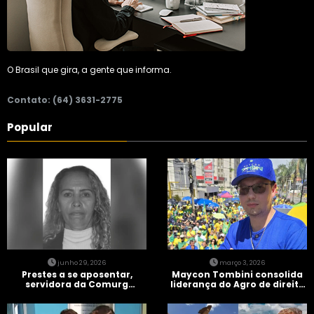
O Brasil que gira, a gente que informa.
Contato: (64) 3631-2775
Popular
junho 29, 2026
março 3, 2026
Prestes a se aposentar,
Maycon Tombini consolida
servidora da Comurg
liderança do Agro de direita
atropelada por bêbado
em manifestação “Acorda
entra em protocolo de
Brasil” em Goiânia
morte encefálica