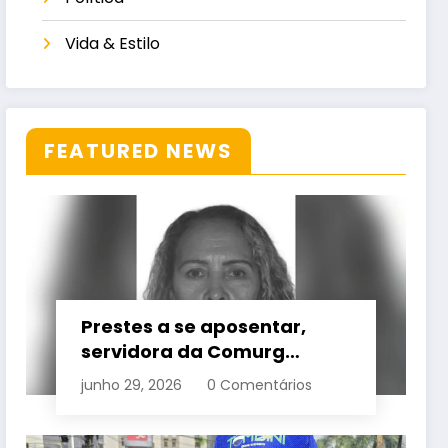
Vida & Estilo
FEATURED NEWS
Prestes a se aposentar,
servidora da Comurg
atropelada por bêbado
junho 29, 2026
0 Comentários
entra em protocolo de
morte encefálica