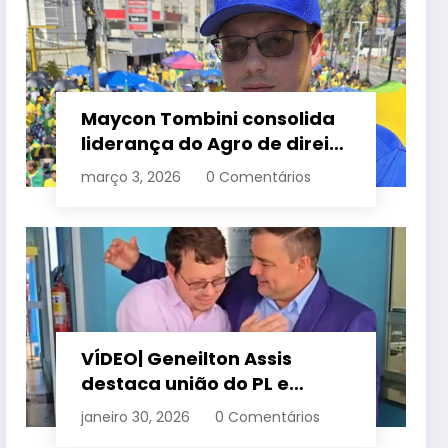
Maycon Tombini consolida
liderança do Agro de direita
em manifestação “Acorda
março 3, 2026
0 Comentários
Brasil” em Goiânia
VÍDEO| Geneilton Assis
destaca união do PL e
consolidação de apoio a
janeiro 30, 2026
0 Comentários
Maycon Tombini em Jataí