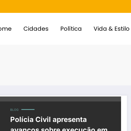
ome
Cidades
Política
Vida & Estilo
BLOG
Polícia Civil apresenta
avanços sobre execução em