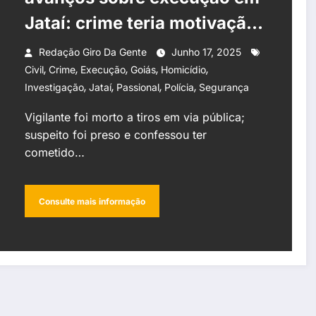
Jataí: crime teria motivação
passional, diz investigação
Redação Giro Da Gente
Junho 17, 2025
,
,
,
,
,
Civil
Crime
Execução
Goiás
Homicídio
,
,
,
,
Investigação
Jataí
Passional
Polícia
Segurança
Vigilante foi morto a tiros em via pública;
suspeito foi preso e confessou ter
cometido…
Consulte mais informação