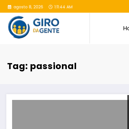
Pular
agosto 8, 2026
1:11:45 AM
para
o
conteúdo
H
Tag: passional