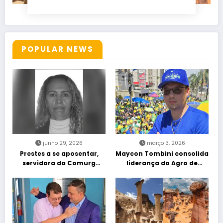
POPULAR NEWS
junho 29, 2026
março 3, 2026
Prestes a se aposentar,
Maycon Tombini consolida
servidora da Comurg
liderança do Agro de
atropelada por bêbado
direita em manifestação
entra em protocolo de
“Acorda Brasil” em Goiânia
morte encefálica