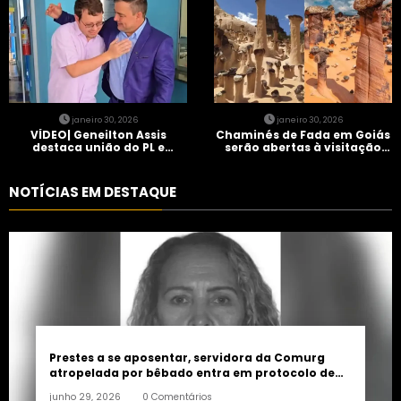
janeiro 30, 2026
janeiro 30, 2026
VÍDEO| Geneilton Assis
Chaminés de Fada em Goiás
destaca união do PL e
serão abertas à visitação
consolidação de apoio a
controlada
Maycon Tombini em Jataí
NOTÍCIAS EM DESTAQUE
Prestes a se aposentar, servidora da Comurg
atropelada por bêbado entra em protocolo de
morte encefálica
junho 29, 2026
0 Comentários