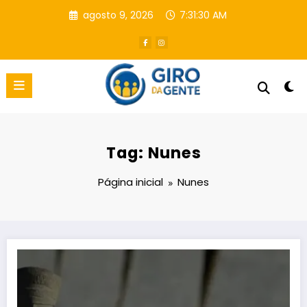
Pular
agosto 9, 2026
7:31:31 AM
para
o
conteúdo
Tag: Nunes
Página inicial
Nunes