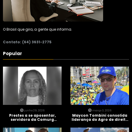
O Brasil que gira, a gente que informa.
Contato: (64) 3631-2775
Popular
junho 29, 2026
março 3, 2026
Prestes a se aposentar,
Maycon Tombini consolida
servidora da Comurg
liderança do Agro de direita
atropelada por bêbado
em manifestação “Acorda
entra em protocolo de
Brasil” em Goiânia
morte encefálica