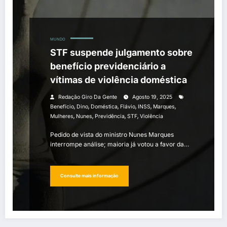
MUNDO
STF suspende julgamento sobre
benefício previdenciário a
vítimas de violência doméstica
Redação Giro Da Gente
Agosto 19, 2025
,
,
,
,
,
,
Benefício
Dino
Doméstica
Flávio
INSS
Marques
,
,
,
,
Mulheres
Nunes
Previdência
STF
Violência
Pedido de vista do ministro Nunes Marques
interrompe análise; maioria já votou a favor da…
Consulte mais informação