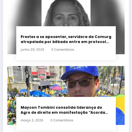
Prestes a se aposentar, servidora da Comurg
atropelada por bêbado entra em protocolo
de morte encefálica
junho 29, 2026
0 Comentários
Maycon Tombini consolida liderança do
Agro de direita em manifestação “Acorda
Brasil” em Goiânia
março 3, 2026
0 Comentários