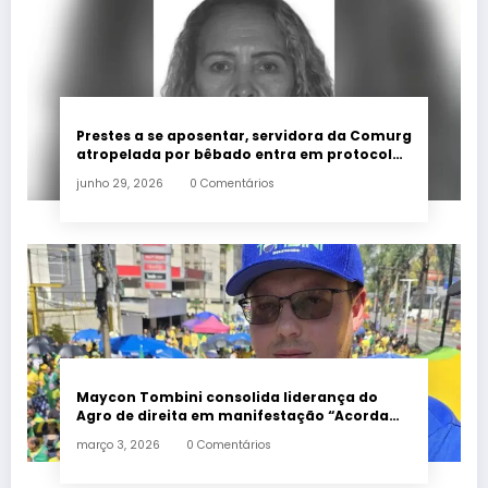
Prestes a se aposentar, servidora da Comurg
atropelada por bêbado entra em protocolo
de morte encefálica
junho 29, 2026
0 Comentários
Maycon Tombini consolida liderança do
Agro de direita em manifestação “Acorda
Brasil” em Goiânia
março 3, 2026
0 Comentários