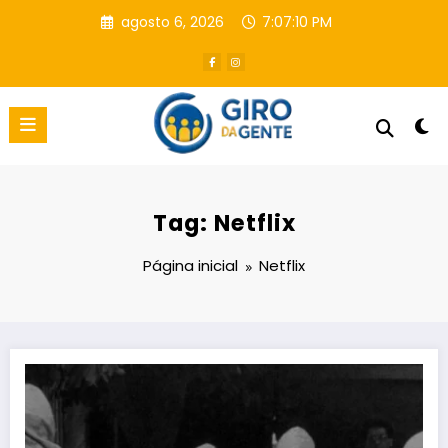
Pular
agosto 6, 2026
7:07:11 PM
para
o
conteúdo
Tag: Netflix
Página inicial
Netflix