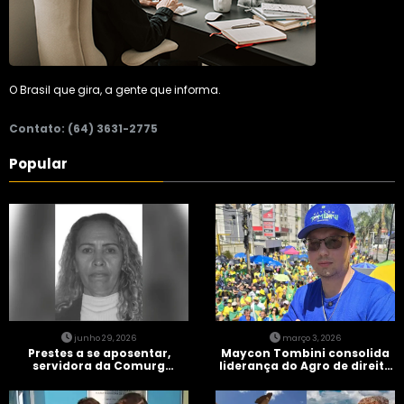
O Brasil que gira, a gente que informa.
Contato: (64) 3631-2775
Popular
junho 29, 2026
março 3, 2026
Prestes a se aposentar,
Maycon Tombini consolida
servidora da Comurg
liderança do Agro de direita
atropelada por bêbado
em manifestação “Acorda
entra em protocolo de
Brasil” em Goiânia
morte encefálica