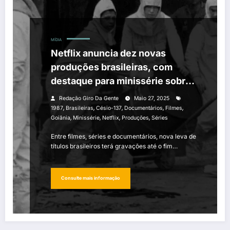
MÍDIA
Netflix anuncia dez novas
produções brasileiras, com
destaque para minissérie sobre
acidente com Césio-137
Redação Giro Da Gente
Maio 27, 2025
,
,
,
,
,
1987
Brasileiras
Césio-137
Documentários
Filmes
,
,
,
,
Goiânia
Minissérie
Netflix
Produções
Séries
Entre filmes, séries e documentários, nova leva de
títulos brasileiros terá gravações até o fim…
Consulte mais informação