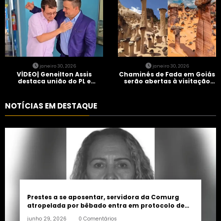
janeiro 30, 2026
janeiro 30, 2026
VÍDEO| Geneilton Assis
Chaminés de Fada em Goiás
destaca união do PL e
serão abertas à visitação
consolidação de apoio a
controlada
Maycon Tombini em Jataí
NOTÍCIAS EM DESTAQUE
Prestes a se aposentar, servidora da Comurg
atropelada por bêbado entra em protocolo de
morte encefálica
junho 29, 2026
0 Comentários