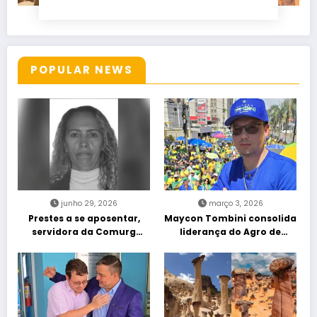
POPULAR NEWS
junho 29, 2026
março 3, 2026
Prestes a se aposentar,
Maycon Tombini consolida
servidora da Comurg
liderança do Agro de
atropelada por bêbado
direita em manifestação
entra em protocolo de
“Acorda Brasil” em Goiânia
morte encefálica