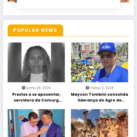
POPULAR NEWS
junho 29, 2026
março 3, 2026
Prestes a se aposentar,
Maycon Tombini consolida
servidora da Comurg
liderança do Agro de
atropelada por bêbado
direita em manifestação
entra em protocolo de
“Acorda Brasil” em Goiânia
morte encefálica