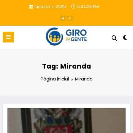
Pular
agosto 7, 2026
6:34:24 PM
para
o
conteúdo
Tag: Miranda
Página inicial
Miranda