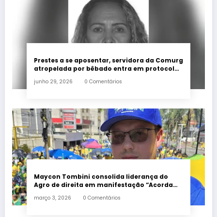
Prestes a se aposentar, servidora da Comurg
atropelada por bêbado entra em protocolo
de morte encefálica
junho 29, 2026
0 Comentários
Maycon Tombini consolida liderança do
Agro de direita em manifestação “Acorda
Brasil” em Goiânia
março 3, 2026
0 Comentários