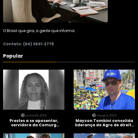
O Brasil que gira, a gente que informa.
Contato: (64) 3631-2775
Popular
junho 29, 2026
março 3, 2026
Prestes a se aposentar,
Maycon Tombini consolida
servidora da Comurg
liderança do Agro de direita
atropelada por bêbado
em manifestação “Acorda
entra em protocolo de
Brasil” em Goiânia
morte encefálica