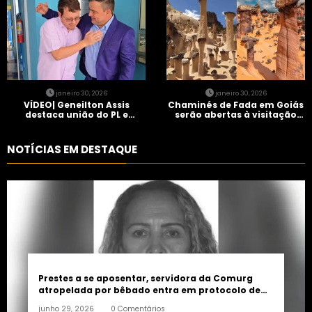
janeiro 30, 2026
janeiro 30, 2026
VÍDEO| Geneilton Assis
Chaminés de Fada em Goiás
destaca união do PL e
serão abertas à visitação
consolidação de apoio a
controlada
Maycon Tombini em Jataí
NOTÍCIAS EM DESTAQUE
Prestes a se aposentar, servidora da Comurg
atropelada por bêbado entra em protocolo de
morte encefálica
junho 29, 2026
0 Comentários