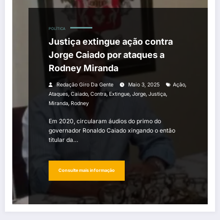
POLÍTICA
Justiça extingue ação contra
Jorge Caiado por ataques a
Rodney Miranda
,
Redação Giro Da Gente
Maio 3, 2025
Ação
,
,
,
,
,
,
Ataques
Caiado
Contra
Extingue
Jorge
Justiça
,
Miranda
Rodney
Em 2020, circularam áudios do primo do
governador Ronaldo Caiado xingando o então
titular da…
Consulte mais informação