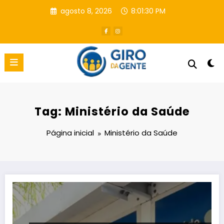
Pular
agosto 8, 2026
8:01:31 PM
para
o
conteúdo
Tag: Ministério da Saúde
Página inicial
Ministério da Saúde