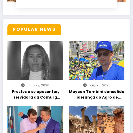
POPULAR NEWS
junho 29, 2026
março 3, 2026
Prestes a se aposentar,
Maycon Tombini consolida
servidora da Comurg
liderança do Agro de
atropelada por bêbado
direita em manifestação
entra em protocolo de
“Acorda Brasil” em Goiânia
morte encefálica