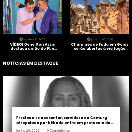
janeiro 30, 2026
janeiro 30, 2026
VÍDEO| Geneilton Assis
Chaminés de Fada em Goiás
destaca união do PL e
serão abertas à visitação
consolidação de apoio a
controlada
Maycon Tombini em Jataí
NOTÍCIAS EM DESTAQUE
Prestes a se aposentar, servidora da Comurg
atropelada por bêbado entra em protocolo de
morte encefálica
junho 29, 2026
0 Comentários