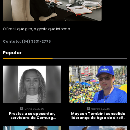
O Brasil que gira, a gente que informa.
Contato: (64) 3631-2775
Popular
junho 29, 2026
março 3, 2026
Prestes a se aposentar,
Maycon Tombini consolida
servidora da Comurg
liderança do Agro de direita
atropelada por bêbado
em manifestação “Acorda
entra em protocolo de
Brasil” em Goiânia
morte encefálica