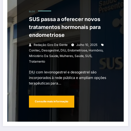
BLOG
SUS passa a oferecer novos
tratamentos hormonais para
endometriose
Redação Giro Da Gente
Julho 10, 2025
,
,
,
,
,
Conitec
Desogestrel
DIU
Endometriose
Hormônio
,
,
,
,
Ministério Da Saúde
Mulheres
Saúde
SUS
Tratamento
DIU com levonogestrel e desogestrel são
incorporados à rede pública e ampliam opções
terapêuticas para…
Consulte mais informação