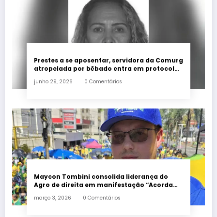
Prestes a se aposentar, servidora da Comurg
atropelada por bêbado entra em protocolo
de morte encefálica
junho 29, 2026
0 Comentários
Maycon Tombini consolida liderança do
Agro de direita em manifestação “Acorda
Brasil” em Goiânia
março 3, 2026
0 Comentários