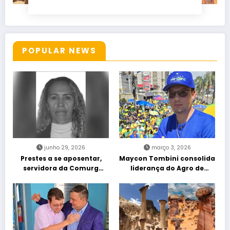
POPULAR NEWS
junho 29, 2026
março 3, 2026
Prestes a se aposentar,
Maycon Tombini consolida
servidora da Comurg
liderança do Agro de
atropelada por bêbado
direita em manifestação
entra em protocolo de
“Acorda Brasil” em Goiânia
morte encefálica