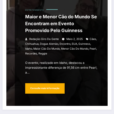
ENTRETENIMENTO
Maior e Menor Cão do Mundo Se
Encontram em Evento
Promovido Pelo Guinness
,
Redação Giro Da Gente
Maio 2, 2025
Cães
,
,
,
,
,
Chihuahua
Dogue Alemão
Encontro
EUA
Guinness
,
,
,
,
Idaho
Maior Cão Do Mundo
Menor Cão Do Mundo
Pearl
,
Recordes
Reggie
O evento, realizado em Idaho, destacou a
impressionante diferença de 91,56 cm entre Pearl,
a…
Consulte mais informação