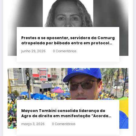
Prestes a se aposentar, servidora da Comurg
atropelada por bêbado entra em protocolo
de morte encefálica
junho 29, 2026
0 Comentários
Maycon Tombini consolida liderança do
Agro de direita em manifestação “Acorda
Brasil” em Goiânia
março 3, 2026
0 Comentários