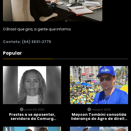
O Brasil que gira, a gente que informa.
Contato: (64) 3631-2775
Popular
junho 29, 2026
março 3, 2026
Prestes a se aposentar,
Maycon Tombini consolida
servidora da Comurg
liderança do Agro de direita
atropelada por bêbado
em manifestação “Acorda
entra em protocolo de
Brasil” em Goiânia
morte encefálica