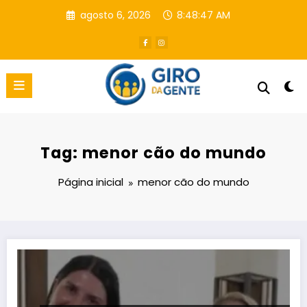
Pular
agosto 6, 2026
8:48:48 AM
para
o
conteúdo
Tag: menor cão do mundo
Página inicial
menor cão do mundo