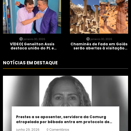
janeiro 30, 2026
janeiro 30, 2026
VÍDEO| Geneilton Assis
Chaminés de Fada em Goiás
destaca união do PL e
serão abertas à visitação
consolidação de apoio a
controlada
Maycon Tombini em Jataí
NOTÍCIAS EM DESTAQUE
Prestes a se aposentar, servidora da Comurg
atropelada por bêbado entra em protocolo de
morte encefálica
junho 29, 2026
0 Comentários