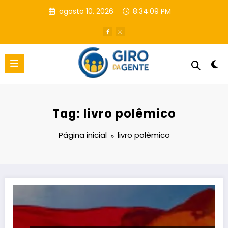
Pular
agosto 10, 2026
8:34:10 PM
para
o
conteúdo
Tag: livro polêmico
Página inicial
livro polêmico