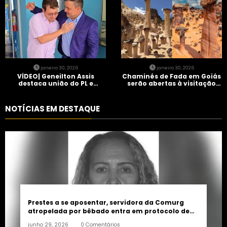
janeiro 30, 2026
janeiro 30, 2026
VÍDEO| Geneilton Assis
Chaminés de Fada em Goiás
destaca união do PL e
serão abertas à visitação
consolidação de apoio a
controlada
Maycon Tombini em Jataí
NOTÍCIAS EM DESTAQUE
Prestes a se aposentar, servidora da Comurg
atropelada por bêbado entra em protocolo de
morte encefálica
junho 29, 2026
0 Comentários