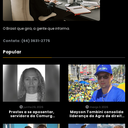
O Brasil que gira, a gente que informa.
Contato: (64) 3631-2775
Popular
junho 29, 2026
março 3, 2026
Prestes a se aposentar,
Maycon Tombini consolida
servidora da Comurg
liderança do Agro de direita
atropelada por bêbado
em manifestação “Acorda
entra em protocolo de
Brasil” em Goiânia
morte encefálica