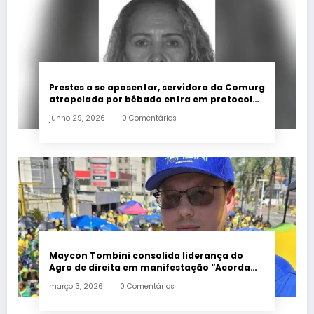
Prestes a se aposentar, servidora da Comurg
atropelada por bêbado entra em protocolo
de morte encefálica
junho 29, 2026
0 Comentários
Maycon Tombini consolida liderança do
Agro de direita em manifestação “Acorda
Brasil” em Goiânia
março 3, 2026
0 Comentários