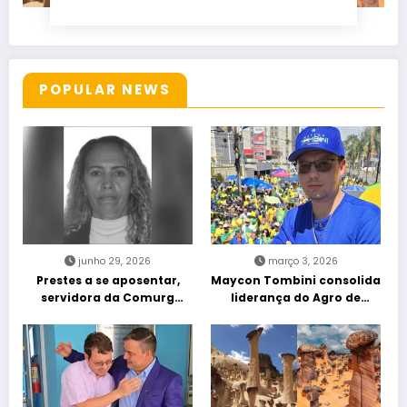
POPULAR NEWS
junho 29, 2026
março 3, 2026
Prestes a se aposentar,
Maycon Tombini consolida
servidora da Comurg
liderança do Agro de
atropelada por bêbado
direita em manifestação
entra em protocolo de
“Acorda Brasil” em Goiânia
morte encefálica