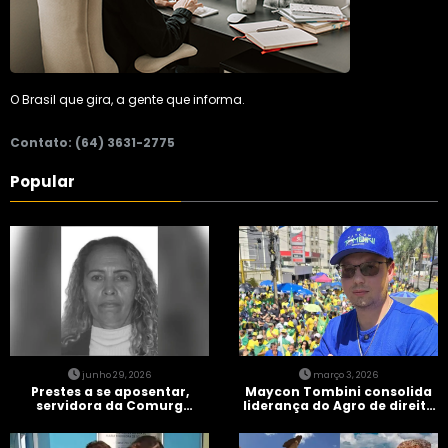
O Brasil que gira, a gente que informa.
Contato: (64) 3631-2775
Popular
junho 29, 2026
março 3, 2026
Prestes a se aposentar,
Maycon Tombini consolida
servidora da Comurg
liderança do Agro de direita
atropelada por bêbado
em manifestação “Acorda
entra em protocolo de
Brasil” em Goiânia
morte encefálica