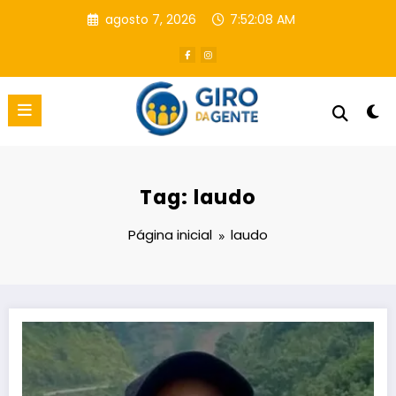
Pular
agosto 7, 2026
7:52:09 AM
para
o
conteúdo
Tag: laudo
Página inicial
laudo