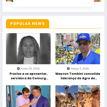
POPULAR NEWS
junho 29, 2026
março 3, 2026
Prestes a se aposentar,
Maycon Tombini consolida
servidora da Comurg
liderança do Agro de
atropelada por bêbado
direita em manifestação
entra em protocolo de
“Acorda Brasil” em Goiânia
morte encefálica