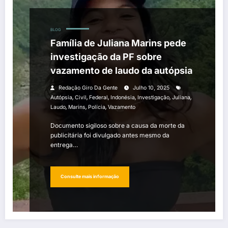
BLOG
Família de Juliana Marins pede
investigação da PF sobre
vazamento de laudo da autópsia
Redação Giro Da Gente
Julho 10, 2025
,
,
,
,
,
,
Autópsia
Civil
Federal
Indonésia
Investigação
Juliana
,
,
,
Laudo
Marins
Polícia
Vazamento
Documento sigiloso sobre a causa da morte da
publicitária foi divulgado antes mesmo da
entrega…
Consulte mais informação