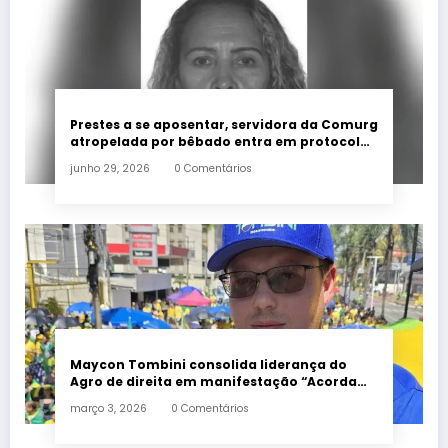
Prestes a se aposentar, servidora da Comurg
atropelada por bêbado entra em protocolo
de morte encefálica
junho 29, 2026
0 Comentários
Maycon Tombini consolida liderança do
Agro de direita em manifestação “Acorda
Brasil” em Goiânia
março 3, 2026
0 Comentários