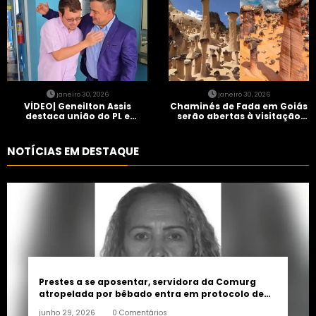
janeiro 30, 2026
janeiro 30, 2026
VÍDEO| Geneilton Assis
Chaminés de Fada em Goiás
destaca união do PL e
serão abertas à visitação
consolidação de apoio a
controlada
Maycon Tombini em Jataí
NOTÍCIAS EM DESTAQUE
Prestes a se aposentar, servidora da Comurg
atropelada por bêbado entra em protocolo de
morte encefálica
junho 29, 2026
0 Comentários