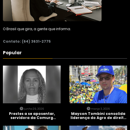
O Brasil que gira, a gente que informa.
Contato: (64) 3631-2775
Popular
junho 29, 2026
março 3, 2026
Prestes a se aposentar,
Maycon Tombini consolida
servidora da Comurg
liderança do Agro de direita
atropelada por bêbado
em manifestação “Acorda
entra em protocolo de
Brasil” em Goiânia
morte encefálica