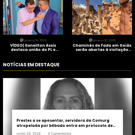
janeiro 30, 2026
janeiro 30, 2026
VÍDEO| Geneilton Assis
Chaminés de Fada em Goiás
destaca união do PL e
serão abertas à visitação
consolidação de apoio a
controlada
Maycon Tombini em Jataí
NOTÍCIAS EM DESTAQUE
Prestes a se aposentar, servidora da Comurg
atropelada por bêbado entra em protocolo de
morte encefálica
junho 29, 2026
0 Comentários