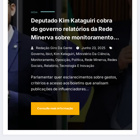
MÍDIA
Deputado Kim Kataguiri cobra
do governo relatórios da Rede
Minerva sobre monitoramento
de opositores
Redação Giro Da Gente
Junho 23, 2025
,
,
,
,
Governo
Ibict
Kim Kataguiri
Ministério Da Ciência
,
,
,
,
Monitoramento
Oposição
Política
Rede Minerva
Redes
,
,
Sociais
Relatório
Tecnologia E Inovação
Parlamentar quer esclarecimentos sobre gastos,
critérios e acesso aos boletins que analisam
publicações de influenciadores…
Consulte mais informação