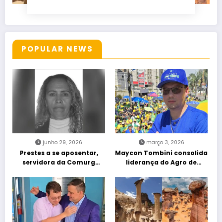
POPULAR NEWS
junho 29, 2026
março 3, 2026
Prestes a se aposentar,
Maycon Tombini consolida
servidora da Comurg
liderança do Agro de
atropelada por bêbado
direita em manifestação
entra em protocolo de
“Acorda Brasil” em Goiânia
morte encefálica