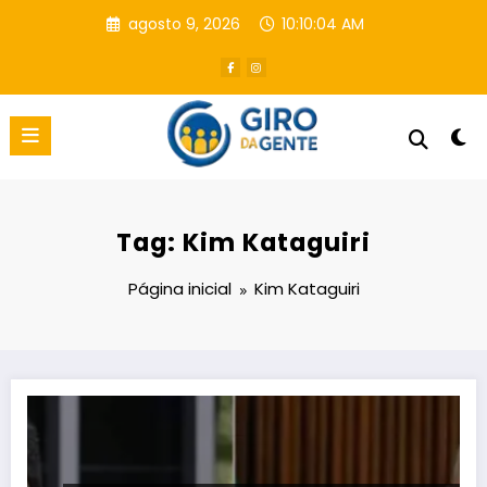
Pular
agosto 9, 2026
10:10:05 AM
para
o
conteúdo
Tag: Kim Kataguiri
Página inicial
Kim Kataguiri