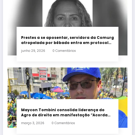
Prestes a se aposentar, servidora da Comurg
atropelada por bêbado entra em protocolo
de morte encefálica
junho 29, 2026
0 Comentários
Maycon Tombini consolida liderança do
Agro de direita em manifestação “Acorda
Brasil” em Goiânia
março 3, 2026
0 Comentários