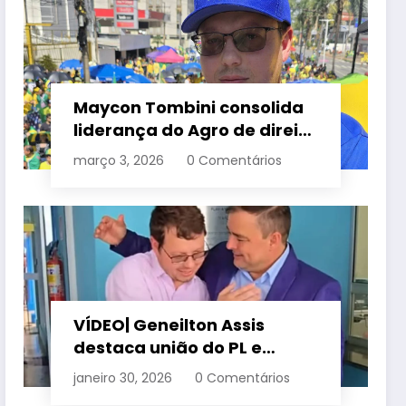
Maycon Tombini consolida
liderança do Agro de direita
em manifestação “Acorda
março 3, 2026
0 Comentários
Brasil” em Goiânia
VÍDEO| Geneilton Assis
destaca união do PL e
consolidação de apoio a
janeiro 30, 2026
0 Comentários
Maycon Tombini em Jataí