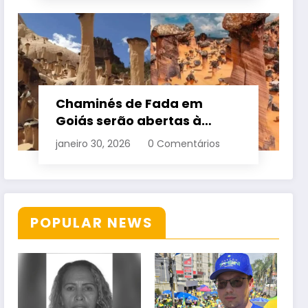
Chaminés de Fada em
Goiás serão abertas à
visitação controlada
janeiro 30, 2026
0 Comentários
POPULAR NEWS