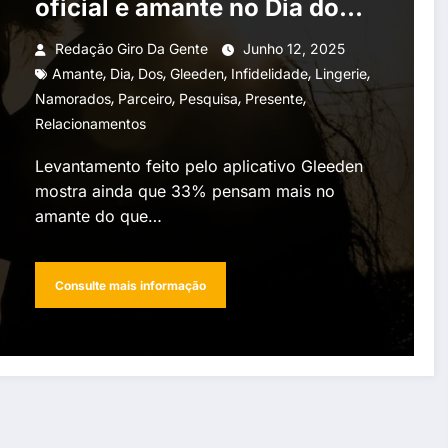
oficial e amante no Dia dos
Namorados
Redação Giro Da Gente
Junho 12, 2025
,
,
,
,
,
,
Amante
Dia
Dos
Gleeden
Infidelidade
Lingerie
,
,
,
,
Namorados
Parceiro
Pesquisa
Presente
Relacionamentos
Levantamento feito pelo aplicativo Gleeden
mostra ainda que 33% pensam mais no
amante do que…
Consulte mais informação