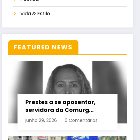
Vida & Estilo
FEATURED NEWS
Prestes a se aposentar,
servidora da Comurg
atropelada por bêbado
junho 29, 2026
0 Comentários
entra em protocolo de
morte encefálica