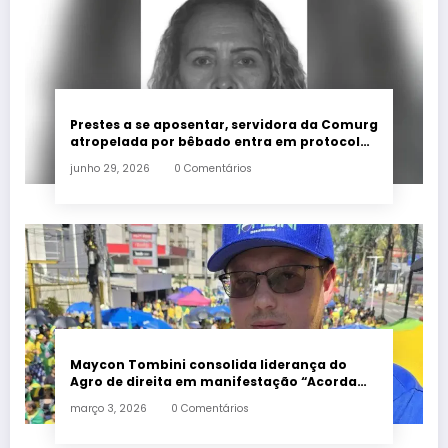
Prestes a se aposentar, servidora da Comurg
atropelada por bêbado entra em protocolo
de morte encefálica
junho 29, 2026
0 Comentários
Maycon Tombini consolida liderança do
Agro de direita em manifestação “Acorda
Brasil” em Goiânia
março 3, 2026
0 Comentários