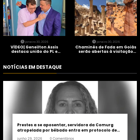
janeiro 30, 2026
janeiro 30, 2026
VÍDEO| Geneilton Assis
Chaminés de Fada em Goiás
destaca união do PL e
serão abertas à visitação
consolidação de apoio a
controlada
Maycon Tombini em Jataí
NOTÍCIAS EM DESTAQUE
Prestes a se aposentar, servidora da Comurg
atropelada por bêbado entra em protocolo de
morte encefálica
junho 29, 2026
0 Comentários