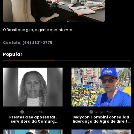
O Brasil que gira, a gente que informa.
Contato: (64) 3631-2775
Popular
junho 29, 2026
março 3, 2026
Prestes a se aposentar,
Maycon Tombini consolida
servidora da Comurg
liderança do Agro de direita
atropelada por bêbado
em manifestação “Acorda
entra em protocolo de
Brasil” em Goiânia
morte encefálica