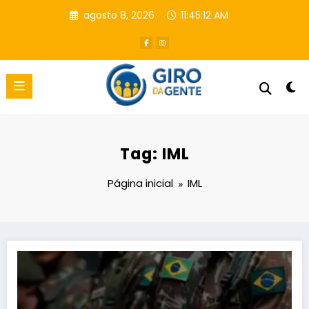
Pular
agosto 8, 2026
11:45:13 AM
para
o
conteúdo
Tag: IML
Página inicial
IML