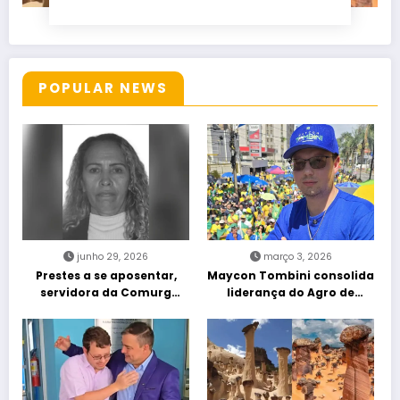
POPULAR NEWS
junho 29, 2026
março 3, 2026
Prestes a se aposentar,
Maycon Tombini consolida
servidora da Comurg
liderança do Agro de
atropelada por bêbado
direita em manifestação
entra em protocolo de
“Acorda Brasil” em Goiânia
morte encefálica