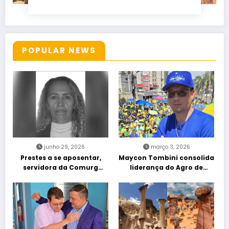
POPULAR NEWS
junho 29, 2026
março 3, 2026
Prestes a se aposentar,
Maycon Tombini consolida
servidora da Comurg
liderança do Agro de
atropelada por bêbado
direita em manifestação
entra em protocolo de
“Acorda Brasil” em Goiânia
morte encefálica