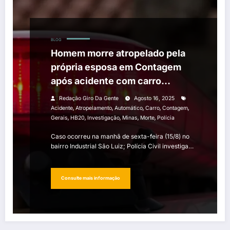
BLOG
Homem morre atropelado pela
própria esposa em Contagem
após acidente com carro
automático
Redação Giro Da Gente
Agosto 16, 2025
,
,
,
,
,
Acidente
Atropelamento
Automático
Carro
Contagem
,
,
,
,
,
Gerais
HB20
Investigação
Minas
Morte
Polícia
Caso ocorreu na manhã de sexta-feira (15/8) no
bairro Industrial São Luiz; Polícia Civil investiga…
Consulte mais informação