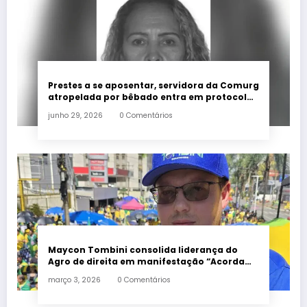
Prestes a se aposentar, servidora da Comurg
atropelada por bêbado entra em protocolo
de morte encefálica
junho 29, 2026
0 Comentários
Maycon Tombini consolida liderança do
Agro de direita em manifestação “Acorda
Brasil” em Goiânia
março 3, 2026
0 Comentários