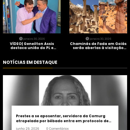
janeiro 30, 2026
janeiro 30, 2026
VÍDEO| Geneilton Assis
Chaminés de Fada em Goiás
destaca união do PL e
serão abertas à visitação
consolidação de apoio a
controlada
Maycon Tombini em Jataí
NOTÍCIAS EM DESTAQUE
Prestes a se aposentar, servidora da Comurg
atropelada por bêbado entra em protocolo de
morte encefálica
junho 29, 2026
0 Comentários