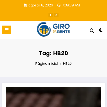
Pular
agosto 8, 2026
7:38:40 AM
para
o
conteúdo
Tag: HB20
Página inicial
HB20