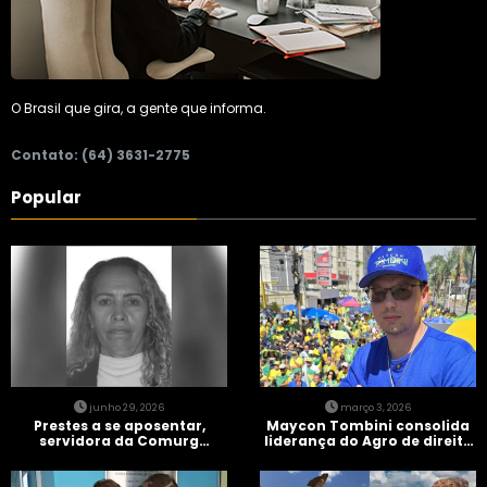
O Brasil que gira, a gente que informa.
Contato: (64) 3631-2775
Popular
junho 29, 2026
março 3, 2026
Prestes a se aposentar,
Maycon Tombini consolida
servidora da Comurg
liderança do Agro de direita
atropelada por bêbado
em manifestação “Acorda
entra em protocolo de
Brasil” em Goiânia
morte encefálica