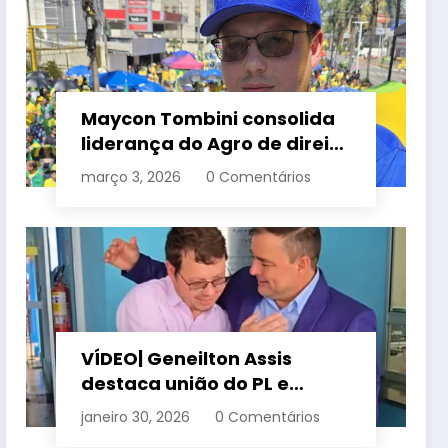
Maycon Tombini consolida
liderança do Agro de direita
em manifestação “Acorda
março 3, 2026
0 Comentários
Brasil” em Goiânia
VÍDEO| Geneilton Assis
destaca união do PL e
consolidação de apoio a
janeiro 30, 2026
0 Comentários
Maycon Tombini em Jataí