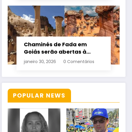
Chaminés de Fada em
Goiás serão abertas à
visitação controlada
janeiro 30, 2026
0 Comentários
POPULAR NEWS