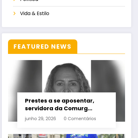
Vida & Estilo
FEATURED NEWS
Prestes a se aposentar,
servidora da Comurg
atropelada por bêbado
junho 29, 2026
0 Comentários
entra em protocolo de
morte encefálica