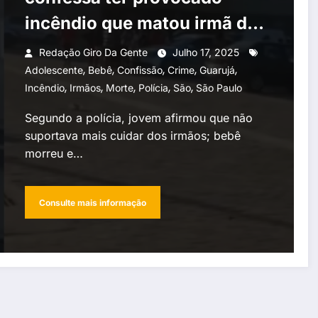
incêndio que matou irmã de
11 meses no Guarujá
Redação Giro Da Gente
Julho 17, 2025
,
,
,
,
,
Adolescente
Bebê
Confissão
Crime
Guarujá
,
,
,
,
,
Incêndio
Irmãos
Morte
Polícia
São
São Paulo
Segundo a polícia, jovem afirmou que não
suportava mais cuidar dos irmãos; bebê
morreu e…
Consulte mais informação