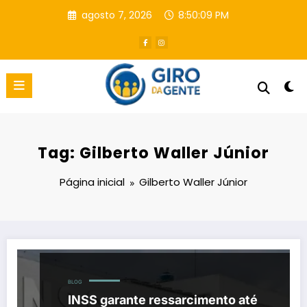
Pular
agosto 7, 2026
8:50:10 PM
para
o
conteúdo
Tag: Gilberto Waller Júnior
Página inicial
Gilberto Waller Júnior
BLOG
INSS garante ressarcimento até