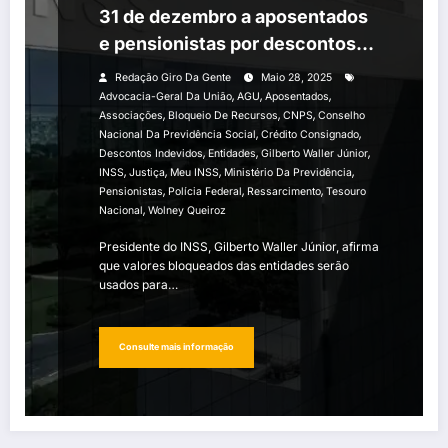
31 de dezembro a aposentados
e pensionistas por descontos
indevidos
Redação Giro Da Gente
Maio 28, 2025
,
,
,
Advocacia-Geral Da União
AGU
Aposentados
,
,
,
Associações
Bloqueio De Recursos
CNPS
Conselho
,
,
Nacional Da Previdência Social
Crédito Consignado
,
,
,
Descontos Indevidos
Entidades
Gilberto Waller Júnior
,
,
,
,
INSS
Justiça
Meu INSS
Ministério Da Previdência
,
,
,
Pensionistas
Polícia Federal
Ressarcimento
Tesouro
,
Nacional
Wolney Queiroz
Presidente do INSS, Gilberto Waller Júnior, afirma
que valores bloqueados das entidades serão
usados para…
Consulte mais informação