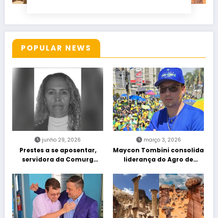
POPULAR NEWS
junho 29, 2026
março 3, 2026
Prestes a se aposentar,
Maycon Tombini consolida
servidora da Comurg
liderança do Agro de
atropelada por bêbado
direita em manifestação
entra em protocolo de
“Acorda Brasil” em Goiânia
morte encefálica