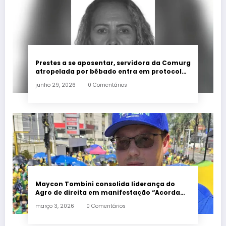
Prestes a se aposentar, servidora da Comurg
atropelada por bêbado entra em protocolo
de morte encefálica
junho 29, 2026
0 Comentários
Maycon Tombini consolida liderança do
Agro de direita em manifestação “Acorda
Brasil” em Goiânia
março 3, 2026
0 Comentários