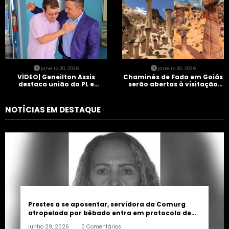
janeiro 30, 2026
janeiro 30, 2026
VÍDEO| Geneilton Assis
Chaminés de Fada em Goiás
destaca união do PL e
serão abertas à visitação
consolidação de apoio a
controlada
Maycon Tombini em Jataí
NOTÍCIAS EM DESTAQUE
Prestes a se aposentar, servidora da Comurg
atropelada por bêbado entra em protocolo de
morte encefálica
junho 29, 2026
0 Comentários