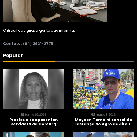
O Brasil que gira, a gente que informa.
Contato: (64) 3631-2775
Popular
junho 29, 2026
março 3, 2026
Prestes a se aposentar,
Maycon Tombini consolida
servidora da Comurg
liderança do Agro de direita
atropelada por bêbado
em manifestação “Acorda
entra em protocolo de
Brasil” em Goiânia
morte encefálica