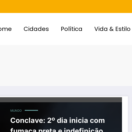
ome
Cidades
Política
Vida & Estilo
MUNDO
Conclave: 2º dia inicia com
fumaça preta e indefinição