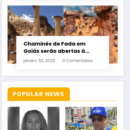
Chaminés de Fada em
Goiás serão abertas à
visitação controlada
janeiro 30, 2026
0 Comentários
POPULAR NEWS