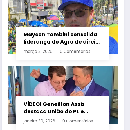
Maycon Tombini consolida
liderança do Agro de direita
em manifestação “Acorda
março 3, 2026
0 Comentários
Brasil” em Goiânia
VÍDEO| Geneilton Assis
destaca união do PL e
consolidação de apoio a
janeiro 30, 2026
0 Comentários
Maycon Tombini em Jataí