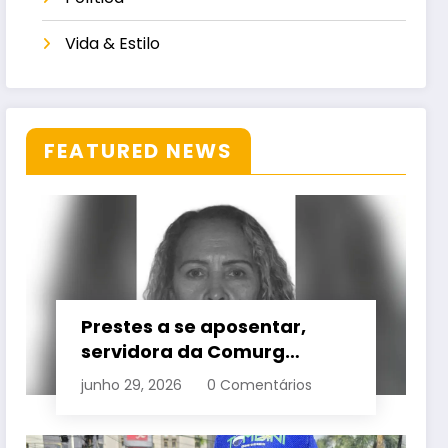
Vida & Estilo
FEATURED NEWS
Prestes a se aposentar,
servidora da Comurg
atropelada por bêbado
junho 29, 2026
0 Comentários
entra em protocolo de
morte encefálica