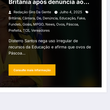
Britânia após denúncia ao
MP
Redação Giro Da Gente
Julho 4, 2025
,
,
,
,
,
,
Britânia
Câmara
De
Denúncia
Educação
Fake
,
,
,
,
,
,
Fundeb
Goiás
MPGO
News
Ovos
Páscoa
,
,
Prefeita
TCE
Vereadores
Disterro Santos nega uso irregular de
recursos da Educação e afirma que ovos de
Páscoa…
Consulte mais informação