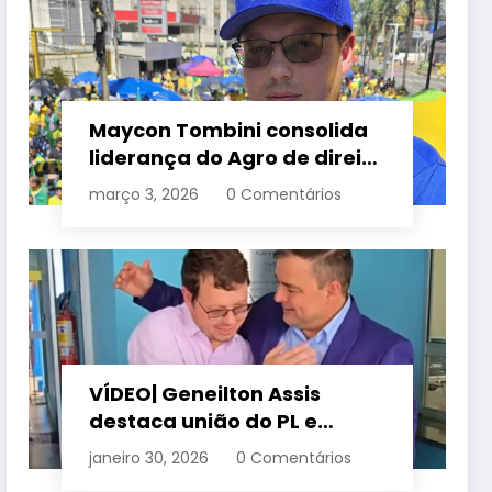
Maycon Tombini consolida
liderança do Agro de direita
em manifestação “Acorda
março 3, 2026
0 Comentários
Brasil” em Goiânia
VÍDEO| Geneilton Assis
destaca união do PL e
consolidação de apoio a
janeiro 30, 2026
0 Comentários
Maycon Tombini em Jataí