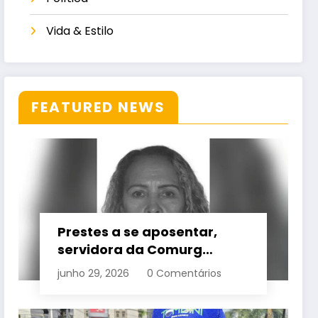
Vida & Estilo
FEATURED NEWS
Prestes a se aposentar,
servidora da Comurg
atropelada por bêbado
junho 29, 2026
0 Comentários
entra em protocolo de
morte encefálica