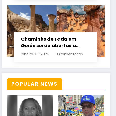
Chaminés de Fada em
Goiás serão abertas à
visitação controlada
janeiro 30, 2026
0 Comentários
POPULAR NEWS