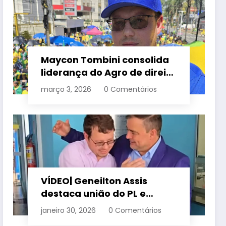
Maycon Tombini consolida
liderança do Agro de direita
em manifestação “Acorda
março 3, 2026
0 Comentários
Brasil” em Goiânia
VÍDEO| Geneilton Assis
destaca união do PL e
consolidação de apoio a
janeiro 30, 2026
0 Comentários
Maycon Tombini em Jataí