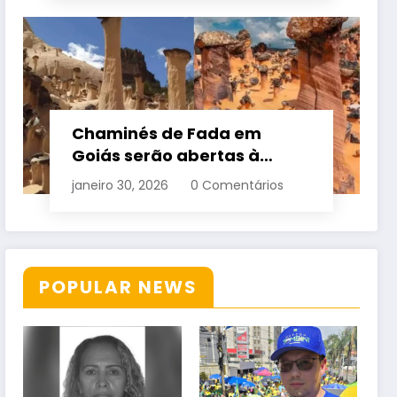
Chaminés de Fada em
Goiás serão abertas à
visitação controlada
janeiro 30, 2026
0 Comentários
POPULAR NEWS