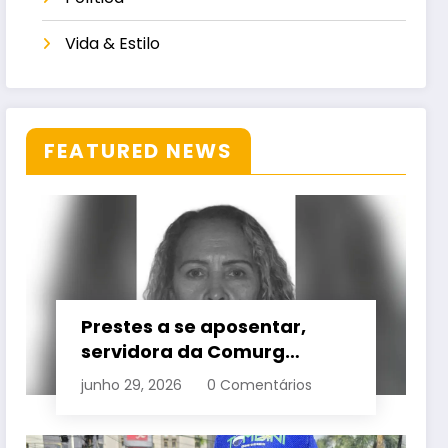
Vida & Estilo
FEATURED NEWS
Prestes a se aposentar,
servidora da Comurg
atropelada por bêbado
junho 29, 2026
0 Comentários
entra em protocolo de
morte encefálica