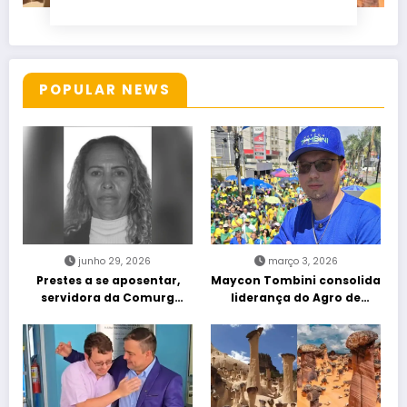
POPULAR NEWS
junho 29, 2026
março 3, 2026
Prestes a se aposentar,
Maycon Tombini consolida
servidora da Comurg
liderança do Agro de
atropelada por bêbado
direita em manifestação
entra em protocolo de
“Acorda Brasil” em Goiânia
morte encefálica