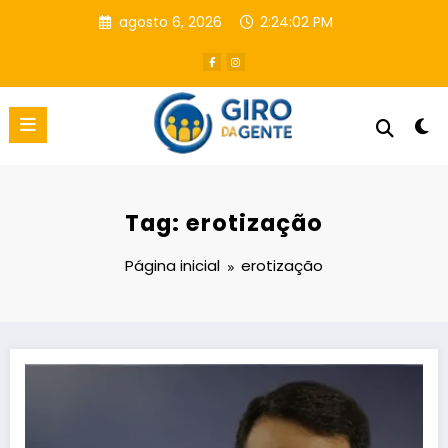
Pular
agosto 6, 2026
2:24:03 PM
para
o
conteúdo
Tag: erotização
Página inicial
erotização