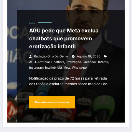
BLOG
AGU pede que Meta exclua
chatbots que promovem
erotização infantil
Redação Giro Da Gente
Agosto 19, 2025
,
,
,
,
,
,
AGU
Artificial
Chatbots
Erotização
Facebook
Infantil
,
,
,
Instagram
Inteligência
Meta
WhatsApp
Notificação dá prazo de 72 horas para retirada
dos robôs e esclarecimentos sobre medidas de…
Consulte mais informação