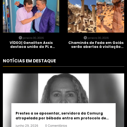
janeiro 30, 2026
janeiro 30, 2026
VÍDEO| Geneilton Assis
Chaminés de Fada em Goiás
destaca união do PL e
serão abertas à visitação
consolidação de apoio a
controlada
Maycon Tombini em Jataí
NOTÍCIAS EM DESTAQUE
Prestes a se aposentar, servidora da Comurg
atropelada por bêbado entra em protocolo de
morte encefálica
junho 29, 2026
0 Comentários