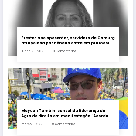
Prestes a se aposentar, servidora da Comurg
atropelada por bêbado entra em protocolo
de morte encefálica
junho 29, 2026
0 Comentários
Maycon Tombini consolida liderança do
Agro de direita em manifestação “Acorda
Brasil” em Goiânia
março 3, 2026
0 Comentários