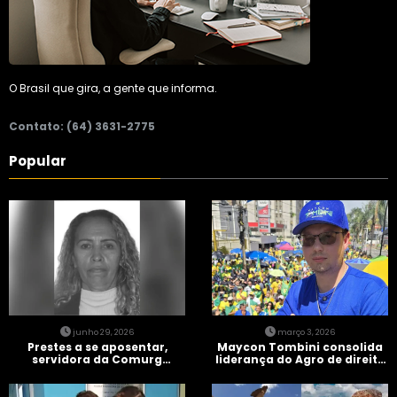
O Brasil que gira, a gente que informa.
Contato: (64) 3631-2775
Popular
junho 29, 2026
março 3, 2026
Prestes a se aposentar,
Maycon Tombini consolida
servidora da Comurg
liderança do Agro de direita
atropelada por bêbado
em manifestação “Acorda
entra em protocolo de
Brasil” em Goiânia
morte encefálica