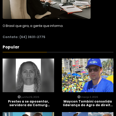
O Brasil que gira, a gente que informa.
Contato: (64) 3631-2775
Popular
junho 29, 2026
março 3, 2026
Prestes a se aposentar,
Maycon Tombini consolida
servidora da Comurg
liderança do Agro de direita
atropelada por bêbado
em manifestação “Acorda
entra em protocolo de
Brasil” em Goiânia
morte encefálica