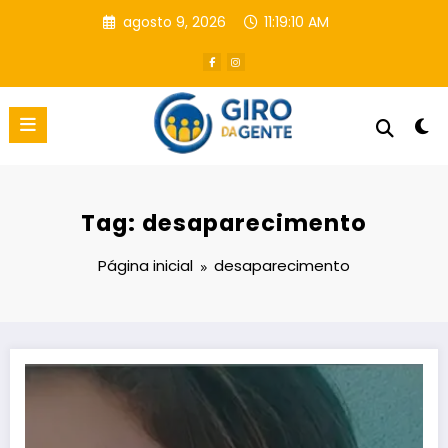
Pular
agosto 9, 2026
11:19:11 AM
para
o
conteúdo
Tag: desaparecimento
Página inicial
desaparecimento