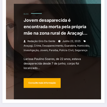
BLOG
Jovem desaparecida é
encontrada morta pela própria
mãe na zona rural de Araçagi
(PB)
Redação Giro Da Gente
Junho 23, 2025
,
,
,
,
,
Araçagi
Crime
Desaparecimento
Guarabira
Homicídio
,
,
,
,
Investigação
Jovem
Paraíba
Polícia Civil
Segurança
Larissa Paulino Soares, de 22 anos, estava
desaparecida desde 7 de junho; corpo foi
localizado…
Consulte mais informação