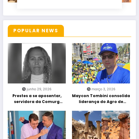
POPULAR NEWS
junho 29, 2026
março 3, 2026
Prestes a se aposentar,
Maycon Tombini consolida
servidora da Comurg
liderança do Agro de
atropelada por bêbado
direita em manifestação
entra em protocolo de
“Acorda Brasil” em Goiânia
morte encefálica