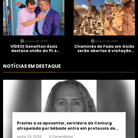
janeiro 30, 2026
janeiro 30, 2026
VÍDEO| Geneilton Assis
Chaminés de Fada em Goiás
destaca união do PL e
serão abertas à visitação
consolidação de apoio a
controlada
Maycon Tombini em Jataí
NOTÍCIAS EM DESTAQUE
Prestes a se aposentar, servidora da Comurg
atropelada por bêbado entra em protocolo de
morte encefálica
junho 29, 2026
0 Comentários