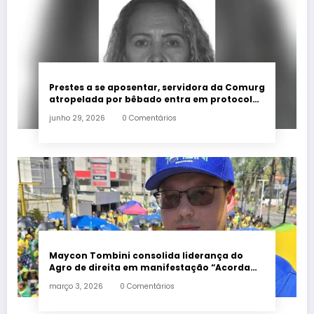
Prestes a se aposentar, servidora da Comurg
atropelada por bêbado entra em protocolo
de morte encefálica
junho 29, 2026
0 Comentários
Maycon Tombini consolida liderança do
Agro de direita em manifestação “Acorda
Brasil” em Goiânia
março 3, 2026
0 Comentários