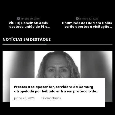
janeiro 30, 2026
janeiro 30, 2026
VÍDEO| Geneilton Assis
Chaminés de Fada em Goiás
destaca união do PL e
serão abertas à visitação
consolidação de apoio a
controlada
Maycon Tombini em Jataí
NOTÍCIAS EM DESTAQUE
Prestes a se aposentar, servidora da Comurg
atropelada por bêbado entra em protocolo de
morte encefálica
junho 29, 2026
0 Comentários