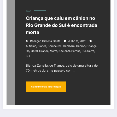
BLOG
Criança que caiu em cânion no
Rio Grande do Sul é encontrada
morta
Redação Giro Da Gente
Julho 11, 2025
,
,
,
,
,
,
Autismo
Bianca
Bombeiros
Cambará
Cânion
Criança
,
,
,
,
,
,
,
,
Do
Geral
Grande
Morte
Nacional
Parque
Rio
Serra
Sul
Bianca Zanella, de 11 anos, caiu de uma altura de
70 metros durante passeio com…
Consulte mais informação