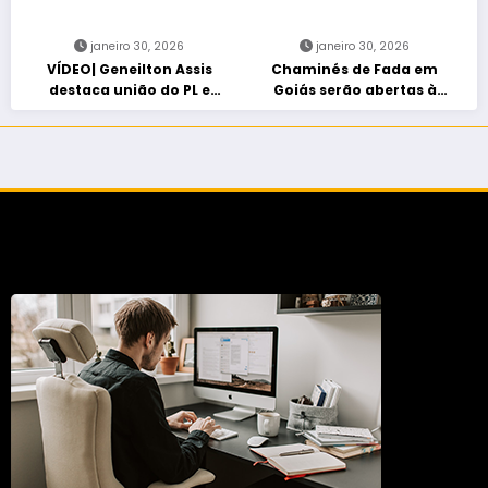
janeiro 30, 2026
janeiro 30, 2026
VÍDEO| Geneilton Assis
Chaminés de Fada em
destaca união do PL e
Goiás serão abertas à
consolidação de apoio a
visitação controlada
Maycon Tombini em Jataí