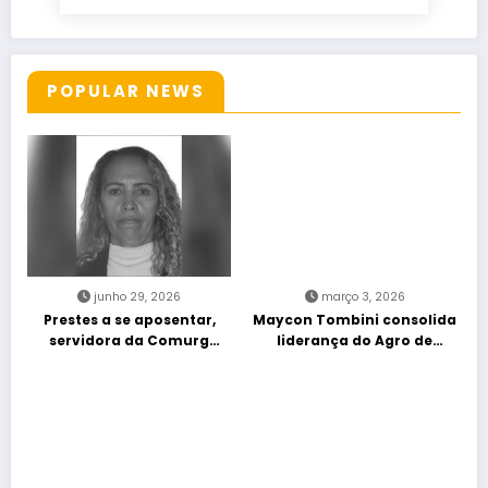
POPULAR NEWS
junho 29, 2026
março 3, 2026
Prestes a se aposentar,
Maycon Tombini consolida
servidora da Comurg
liderança do Agro de
atropelada por bêbado
direita em manifestação
entra em protocolo de
“Acorda Brasil” em Goiânia
morte encefálica