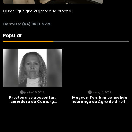
O Brasil que gira, a gente que informa.
Contato: (64) 3631-2775
Popular
junho 29, 2026
março 3, 2026
Prestes a se aposentar,
Maycon Tombini consolida
servidora da Comurg
liderança do Agro de direita
atropelada por bêbado
em manifestação “Acorda
entra em protocolo de
Brasil” em Goiânia
morte encefálica