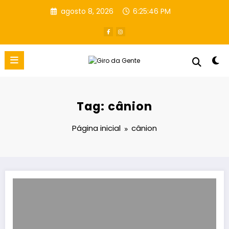
Pular
agosto 8, 2026
6:25:47 PM
para
o
conteúdo
Tag: cânion
Página inicial
cânion