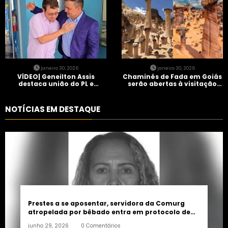
janeiro 30, 2026
janeiro 30, 2026
VÍDEO| Geneilton Assis
Chaminés de Fada em Goiás
destaca união do PL e
serão abertas à visitação
consolidação de apoio a
controlada
Maycon Tombini em Jataí
NOTÍCIAS EM DESTAQUE
Prestes a se aposentar, servidora da Comurg
atropelada por bêbado entra em protocolo de
morte encefálica
junho 29, 2026
0 Comentários