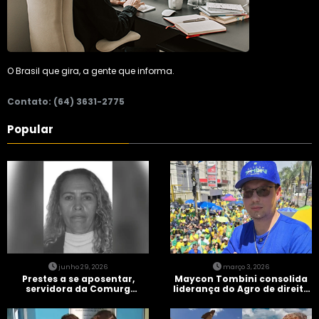
O Brasil que gira, a gente que informa.
Contato: (64) 3631-2775
Popular
junho 29, 2026
março 3, 2026
Prestes a se aposentar,
Maycon Tombini consolida
servidora da Comurg
liderança do Agro de direita
atropelada por bêbado
em manifestação “Acorda
entra em protocolo de
Brasil” em Goiânia
morte encefálica