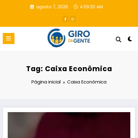
Pular
agosto 7, 2026
4:59:21 AM
para
o
conteúdo
Tag: Caixa Econômica
Página inicial
Caixa Econômica