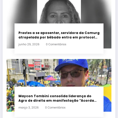
Prestes a se aposentar, servidora da Comurg
atropelada por bêbado entra em protocolo
de morte encefálica
junho 29, 2026
0 Comentários
Maycon Tombini consolida liderança do
Agro de direita em manifestação “Acorda
Brasil” em Goiânia
março 3, 2026
0 Comentários