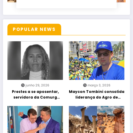
POPULAR NEWS
junho 29, 2026
março 3, 2026
Prestes a se aposentar,
Maycon Tombini consolida
servidora da Comurg
liderança do Agro de
atropelada por bêbado
direita em manifestação
entra em protocolo de
“Acorda Brasil” em Goiânia
morte encefálica