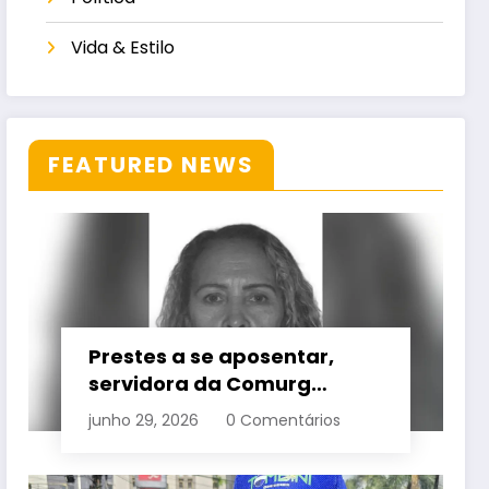
Vida & Estilo
FEATURED NEWS
Prestes a se aposentar,
servidora da Comurg
atropelada por bêbado
junho 29, 2026
0 Comentários
entra em protocolo de
morte encefálica