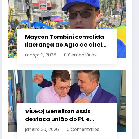
Maycon Tombini consolida
liderança do Agro de direita
em manifestação “Acorda
março 3, 2026
0 Comentários
Brasil” em Goiânia
VÍDEO| Geneilton Assis
destaca união do PL e
consolidação de apoio a
janeiro 30, 2026
0 Comentários
Maycon Tombini em Jataí