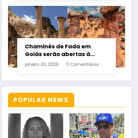
Chaminés de Fada em
Goiás serão abertas à
visitação controlada
janeiro 30, 2026
0 Comentários
POPULAR NEWS