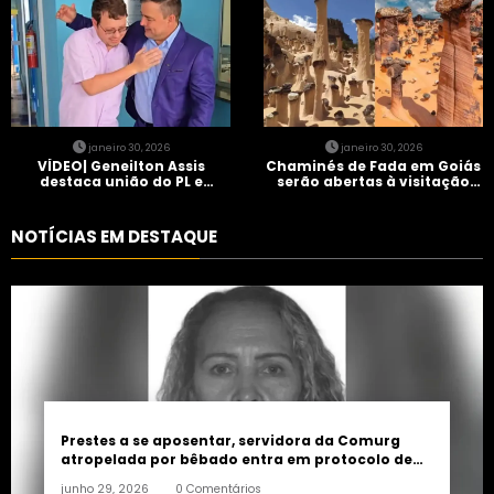
janeiro 30, 2026
janeiro 30, 2026
VÍDEO| Geneilton Assis
Chaminés de Fada em Goiás
destaca união do PL e
serão abertas à visitação
consolidação de apoio a
controlada
Maycon Tombini em Jataí
NOTÍCIAS EM DESTAQUE
Prestes a se aposentar, servidora da Comurg
atropelada por bêbado entra em protocolo de
morte encefálica
junho 29, 2026
0 Comentários