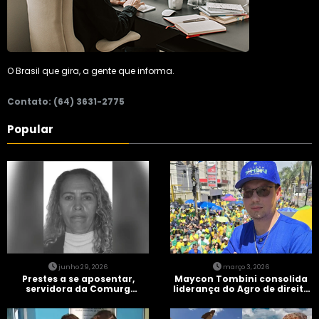
O Brasil que gira, a gente que informa.
Contato: (64) 3631-2775
Popular
junho 29, 2026
março 3, 2026
Prestes a se aposentar,
Maycon Tombini consolida
servidora da Comurg
liderança do Agro de direita
atropelada por bêbado
em manifestação “Acorda
entra em protocolo de
Brasil” em Goiânia
morte encefálica