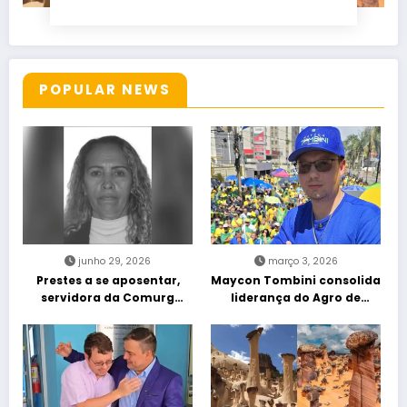
POPULAR NEWS
junho 29, 2026
março 3, 2026
Prestes a se aposentar,
Maycon Tombini consolida
servidora da Comurg
liderança do Agro de
atropelada por bêbado
direita em manifestação
entra em protocolo de
“Acorda Brasil” em Goiânia
morte encefálica