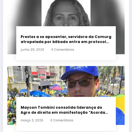
Prestes a se aposentar, servidora da Comurg
atropelada por bêbado entra em protocolo
de morte encefálica
junho 29, 2026
0 Comentários
Maycon Tombini consolida liderança do
Agro de direita em manifestação “Acorda
Brasil” em Goiânia
março 3, 2026
0 Comentários