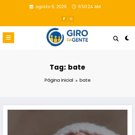
Pular
agosto 6, 2026
6:50:25 AM
para
o
conteúdo
Tag: bate
Página inicial
bate